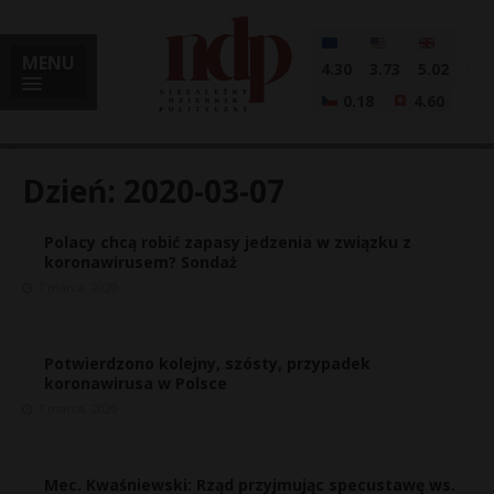
MENU
4.30
3.73
5.02
0.18
4.60
Dzień:
2020-03-07
Polacy chcą robić zapasy jedzenia w związku z
i
koronawirusem? Sondaż
7 marca, 2020
l
Potwierdzono kolejny, szósty, przypadek
koronawirusa w Polsce
7 marca, 2020
Mec. Kwaśniewski: Rząd przyjmując specustawę ws.