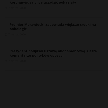
koronawirusa chce urządzić pokaz siły
7 marca, 2020
Premier Morawiecki zapowiada większe środki na
onkologię
7 marca, 2020
Prezydent podpisał ustawę abonamentową. Ostre
komentarze polityków opozycji
7 marca, 2020
s
s
E