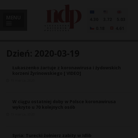
MENU
4.30
3.72
5.03
0.18
4.61
Dzień:
2020-03-19
Łukaszenko żartuje z koronawirusa i żydowskich
i
korzeni Żyrinowskiego [ VIDEO]
19 marca, 2020
l
W ciągu ostatniej doby w Polsce koronawirusa
wykryto u 70 kolejnych osób
19 marca, 2020
Syria: Turecki żołnierz zabity w Idlib