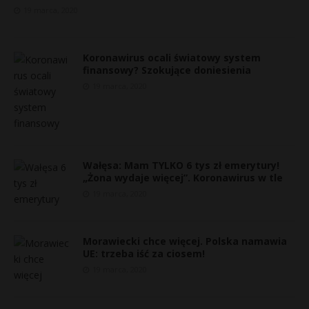
19 marca, 2020
Koronawirus ocali światowy system
finansowy? Szokujące doniesienia
19 marca, 2020
Wałęsa: Mam TYLKO 6 tys zł emerytury!
„Żona wydaje więcej”. Koronawirus w tle
19 marca, 2020
Morawiecki chce więcej. Polska namawia
UE: trzeba iść za ciosem!
19 marca, 2020