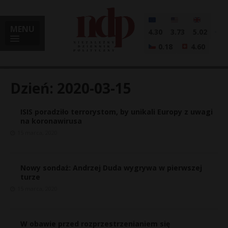
MENU
4.30
3.73
5.02
0.18
4.60
Dzień:
2020-03-15
ISIS poradziło terrorystom, by unikali Europy z uwagi
i
na koronawirusa
15 marca, 2020
l
Nowy sondaż: Andrzej Duda wygrywa w pierwszej
turze
15 marca, 2020
W obawie przed rozprzestrzenianiem się