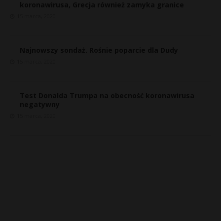
koronawirusa, Grecja również zamyka granice
15 marca, 2020
Najnowszy sondaż. Rośnie poparcie dla Dudy
15 marca, 2020
Test Donalda Trumpa na obecność koronawirusa
negatywny
15 marca, 2020