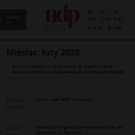
MENU
4.30
3.72
5.01
0.18
4.60
Miesiąc:
luty 2020
Unia Europejska wzywa Izrael do zaprzestania
i
budowy osiedli na okupowanych Zachodnim Brzegu
28 lutego, 2020
l
Soros i sieć NGO trzęsą UE
28 lutego, 2020
SKANDAL! Legenda Solidarności idzie do
więzienia za łapówki