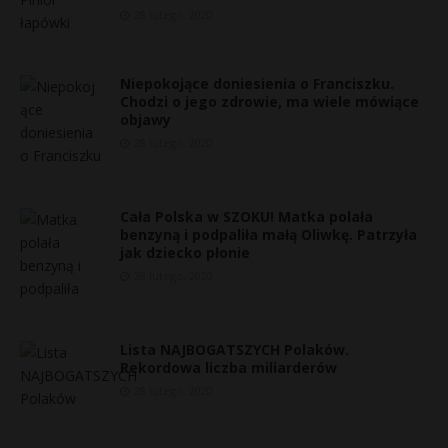
28 lutego, 2020
Niepokojące doniesienia o Franciszku.
Chodzi o jego zdrowie, ma wiele mówiące
objawy
28 lutego, 2020
Cała Polska w SZOKU! Matka polała
benzyną i podpaliła małą Oliwkę. Patrzyła
jak dziecko płonie
28 lutego, 2020
s
Lista NAJBOGATSZYCH Polaków.
s
Rekordowa liczba miliarderów
28 lutego, 2020