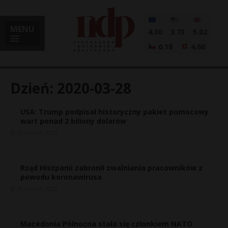
MENU
4.30
3.73
5.02
0.18
4.60
Dzień:
2020-03-28
USA: Trump podpisał historyczny pakiet pomocowy
i
wart ponad 2 biliony dolarów
28 marca, 2020
l
Rząd Hiszpanii zabronił zwalniania pracowników z
powodu koronawirusa
28 marca, 2020
Macedonia Północna stała się członkiem NATO