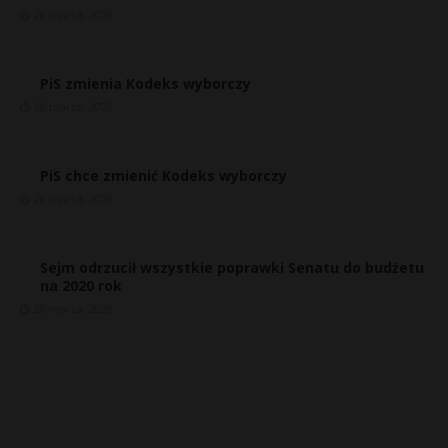
28 marca, 2020
PiS zmienia Kodeks wyborczy
28 marca, 2020
PiS chce zmienić Kodeks wyborczy
28 marca, 2020
Sejm odrzucił wszystkie poprawki Senatu do budżetu
na 2020 rok
28 marca, 2020