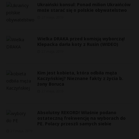
Ukraiński konsul: Ponad milion Ukraińców
może starać się o polskie obywatelstwo
27 maja, 2019
Wielka DRAKA przed komisją wyborczą!
Klepacka darła koty z Rusin (WIDEO)
27 maja, 2019
Kim jest kobieta, która odbiła męża
Kaczyńskiej? Nieznane fakty z życia b.
żony Boruca
27 maja, 2019
E
i
Absolutny REKORD! Właśnie podano
l
ostateczną frekwencję na wyborach do
PE. Polacy przeszli samych siebie
27 maja, 2019