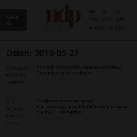
MENU
4.30
3.72
5.01
0.18
4.60
Dzień:
2019-05-27
Dominik Tarczyński rozniósł Szwedów!
i
Zapamiętają to na długo
27 maja, 2019
l
Strajki zawieszone, spory
nierozstrzygnięte. Dla Polaków pieniędzy
nie ma i… nie będzie
27 maja, 2019