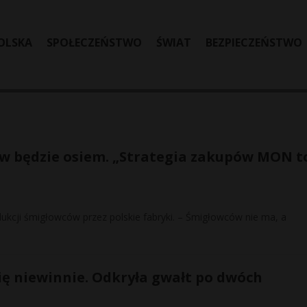
OLSKA
SPOŁECZEŃSTWO
ŚWIAT
BEZPIECZEŃSTWO
w będzie osiem. „Strategia zakupów MON t
dukcji śmigłowców przez polskie fabryki. – Śmigłowców nie ma, a
ię niewinnie. Odkryła gwałt po dwóch