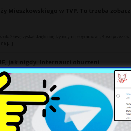
ży Mieszkowskiego w TVP. To trzeba zobacz
żnik. Sławę zyskał dzięki między innymi programowi „Boso przez świa
e na
[…]
, jak nigdy. Internauci oburzeni
e najbliższych wyborów, opierając swoje słowa o kwestie pedofilii.
u ma tylko jedną miłość. Ujawnił kilka swoic