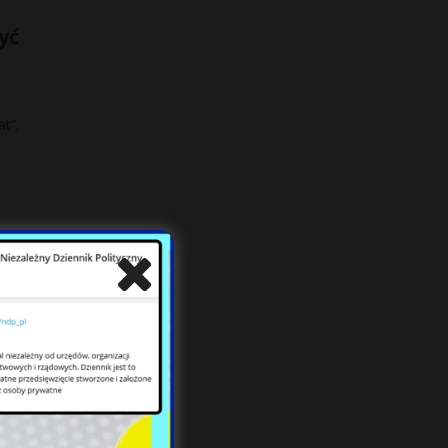
yć
t”,
h