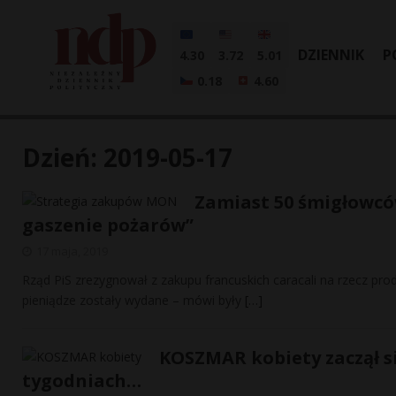
DZIENNIK
P
4.30
3.72
5.01
0.18
4.60
Dzień:
2019-05-17
Zamiast 50 śmigłowcó
gaszenie pożarów”
17 maja, 2019
Rząd PiS zrezygnował z zakupu francuskich caracali na rzecz pro
pieniądze zostały wydane – mówi były
[…]
KOSZMAR kobiety zaczął s
tygodniach…