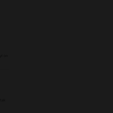
ył on
 tak