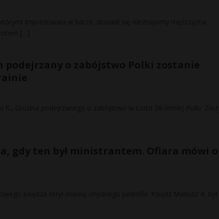
z którymi imprezowała w barze, dosiadł się nieznajomy mężczyzna.
 Potem
[…]
 podejrzany o zabójstwo Polki zostanie
ainie
 K., Gruzina podejrzanego o zabójstwo w Łodzi 28-letniej Polki. Złoż
ka, gdy ten był ministrantem. Ofiara mówi o
czciwego księdza skrył maskę ohydnego pedofila. Ksiądz Mariusz K. był