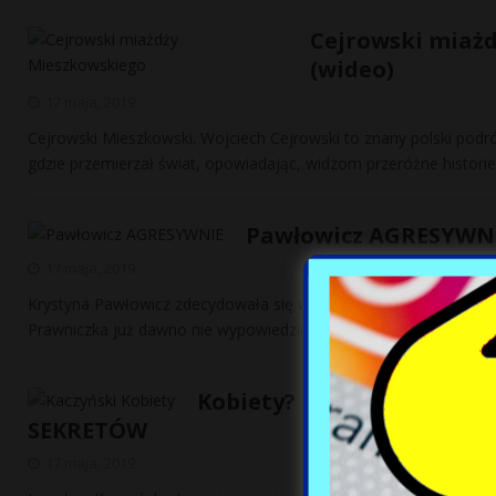
Cejrowski miażd
(wideo)
17 maja, 2019
Cejrowski Mieszkowski. Wojciech Cejrowski to znany polski podró
gdzie przemierzał świat, opowiadając, widzom przeróżne histori
Pawłowicz AGRESYWNIE
17 maja, 2019
Krystyna Pawłowicz zdecydowała się wyrazić stanowisko w temaci
Prawniczka już dawno nie wypowiedziała się na żaden temat
[…]
Kobiety? Kaczyński w życi
SEKRETÓW
17 maja, 2019