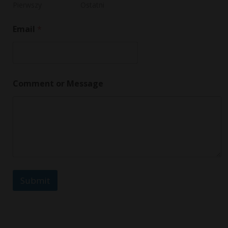
r
Pierwszy
Ostatni
N
a
Email
*
m
e
Comment or Message
Submit