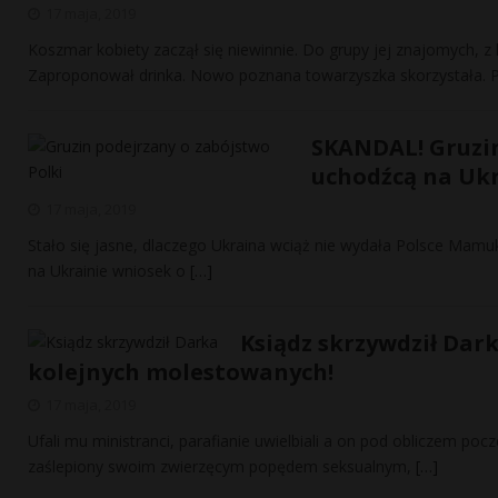
17 maja, 2019
Koszmar kobiety zaczął się niewinnie. Do grupy jej znajomych, 
Zaproponował drinka. Nowo poznana towarzyszka skorzystała.
SKANDAL! Gruzin
uchodźcą na Ukr
17 maja, 2019
Stało się jasne, dlaczego Ukraina wciąż nie wydała Polsce Mamuki
na Ukrainie wniosek o
[…]
Ksiądz skrzywdził Dar
kolejnych molestowanych!
17 maja, 2019
Ufali mu ministranci, parafianie uwielbiali a on pod obliczem po
zaślepiony swoim zwierzęcym popędem seksualnym,
[…]