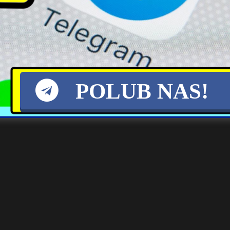
at swojego życia prywatnego. Jego działania poza Sejmem były więc d
dowa Fortu Trump uzależniona od kwestii
POLUB NAS!
siłyby administrację Donalda Trumpa do zażądania od Polski
noczone zbudują stałą bazę wojskową
[…]