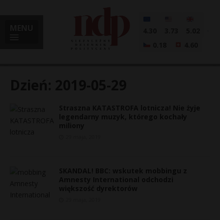
MENU
4.30
3.73
5.02
0.18
4.60
Dzień:
2019-05-29
Straszna KATASTROFA lotnicza! Nie żyje
i
legendarny muzyk, którego kochały
miliony
29 maja, 2019
l
SKANDAL! BBC: wskutek mobbingu z
Amnesty International odchodzi
większość dyrektorów
29 maja, 2019