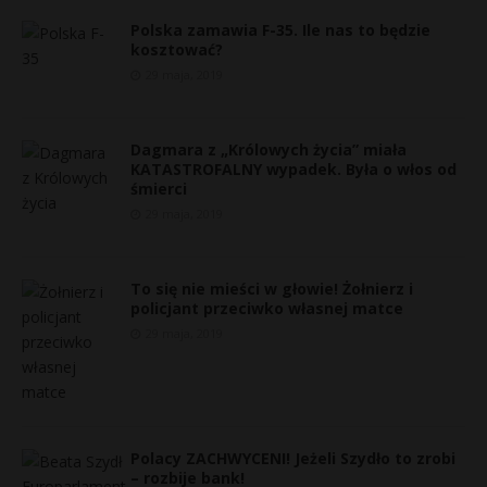
Polska zamawia F-35. Ile nas to będzie
kosztować?
29 maja, 2019
Dagmara z „Królowych życia” miała
KATASTROFALNY wypadek. Była o włos od
śmierci
29 maja, 2019
To się nie mieści w głowie! Żołnierz i
policjant przeciwko własnej matce
29 maja, 2019
r
E
Polacy ZACHWYCENI! Jeżeli Szydło to zrobi
– rozbije bank!