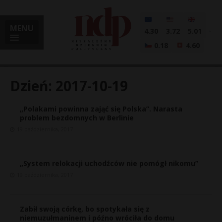
MENU
4.30
3.72
5.01
0.18
4.60
Dzień:
2017-10-19
„Polakami powinna zająć się Polska”. Narasta
i
problem bezdomnych w Berlinie
19 października, 2017
l
„System relokacji uchodźców nie pomógł nikomu”
19 października, 2017
Zabił swoją córkę, bo spotykała się z
niemuzułmaninem i późno wróciła do domu