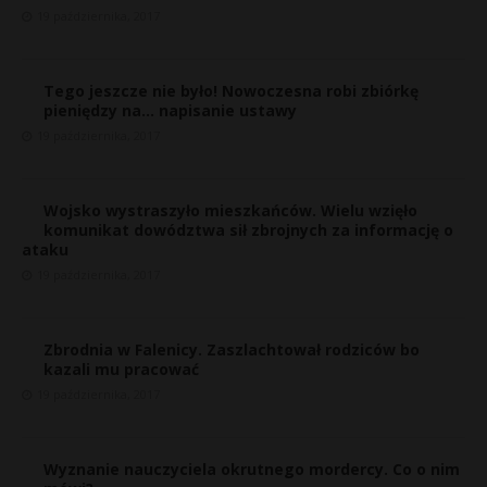
19 października, 2017
Tego jeszcze nie było! Nowoczesna robi zbiórkę
pieniędzy na… napisanie ustawy
19 października, 2017
Wojsko wystraszyło mieszkańców. Wielu wzięło
komunikat dowództwa sił zbrojnych za informację o
ataku
19 października, 2017
Zbrodnia w Falenicy. Zaszlachtował rodziców bo
kazali mu pracować
19 października, 2017
Wyznanie nauczyciela okrutnego mordercy. Co o nim