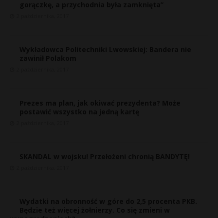
gorączkę, a przychodnia była zamknięta”
2 października, 2017
Wykładowca Politechniki Lwowskiej: Bandera nie
zawinił Polakom
2 października, 2017
Prezes ma plan, jak okiwać prezydenta? Może
postawić wszystko na jedną kartę
2 października, 2017
r
SKANDAL w wojsku! Przełożeni chronią BANDYTĘ!
2 października, 2017
E
Wydatki na obronność w góre do 2,5 procenta PKB.
Będzie też więcej żołnierzy. Co się zmieni w