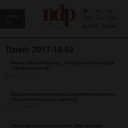
MENU
4.30
3.73
5.02
0.18
4.60
Dzień:
2017-10-02
Mocne słowa Erdogana. „Turcja nie potrzebuje już
i
członkostwa w UE”
2 października, 2017
l
Muzułmańskie porachunki w kujawsko-pomorskim.
Afgańczyk rzucił się z maczetą!
2 października, 2017
Chaos po reformie Radziwiłła. „Mój syn miał