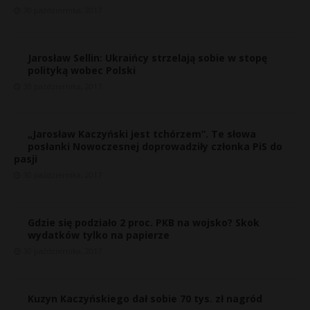
30 października, 2017
Jarosław Sellin: Ukraińcy strzelają sobie w stopę
polityką wobec Polski
30 października, 2017
„Jarosław Kaczyński jest tchórzem”. Te słowa
posłanki Nowoczesnej doprowadziły członka PiS do
pasji
30 października, 2017
Gdzie się podziało 2 proc. PKB na wojsko? Skok
wydatków tylko na papierze
30 października, 2017
s
s
Kuzyn Kaczyńskiego dał sobie 70 tys. zł nagród