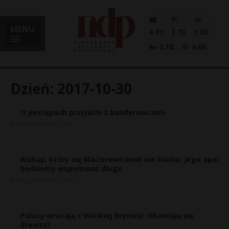
MENU
4.30
3.73
5.02
0.18
4.60
Dzień:
2017-10-30
O postępach przyjaźni z banderowcami
i
30 października, 2017
Biskup, który się Macierewiczowi nie kłania. Jego apel
l
będziemy wspominać długo
30 października, 2017
Polacy wracają z Wielkiej Brytanii. Obawiają się
Brexitu?