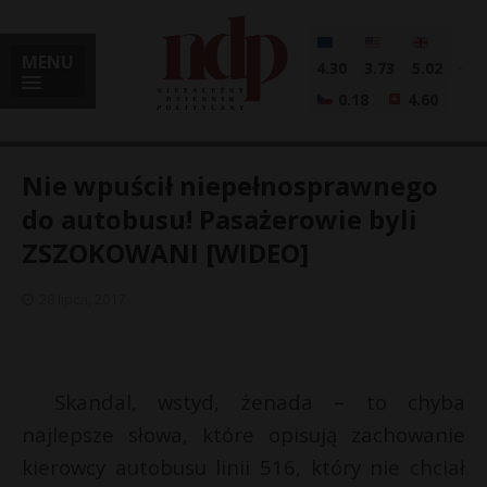
MENU
4.30
3.73
5.02
0.18
4.60
Nie wpuścił niepełnosprawnego
do autobusu! Pasażerowie byli
ZSZOKOWANI [WIDEO]
i
28 lipca, 2017
l
Skandal, wstyd, żenada – to chyba
najlepsze słowa, które opisują zachowanie
kierowcy autobusu linii 516, który nie chciał