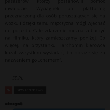
pasażerów, którzy postanowili pomóc
P
inwalidzie. Wyciągnęli oni platformę
przeznaczoną dla osób poruszających się na
wózku i dzięki temu mężczyzna mógł wjechać
do pojazdu. Całe zdarzenie można zobaczyć
E
na filmiku, który zamieszczamy poniżej. Co
więcej, na przystanku Tarchomin kierowca
i
l
kazał wszystkim wysiadać, bo obraził się za
nazwaniem go „chamem”.
SE.PL
*
SPOŁECZEŃSTWO
s
s
Udostępnij: