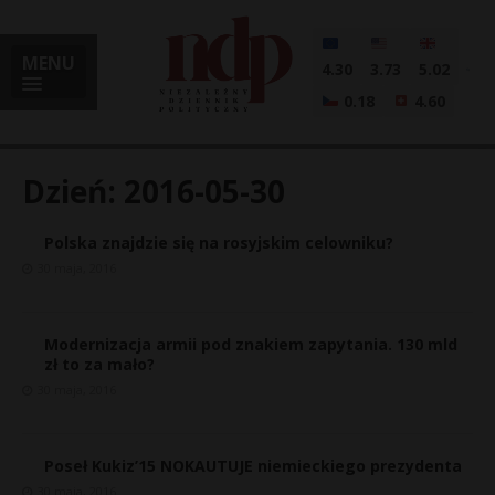
MENU
4.30
3.73
5.02
0.18
4.60
Dzień:
2016-05-30
Polska znajdzie się na rosyjskim celowniku?
i
30 maja, 2016
Modernizacja armii pod znakiem zapytania. 130 mld
l
zł to za mało?
30 maja, 2016
Poseł Kukiz’15 NOKAUTUJE niemieckiego prezydenta
30 maja, 2016