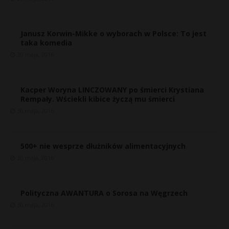
Janusz Korwin-Mikke o wyborach w Polsce: To jest
taka komedia
30 maja, 2016
Kacper Woryna LINCZOWANY po śmierci Krystiana
Rempały. Wściekli kibice życzą mu śmierci
30 maja, 2016
500+ nie wesprze dłużników alimentacyjnych
30 maja, 2016
Polityczna AWANTURA o Sorosa na Węgrzech
30 maja, 2016