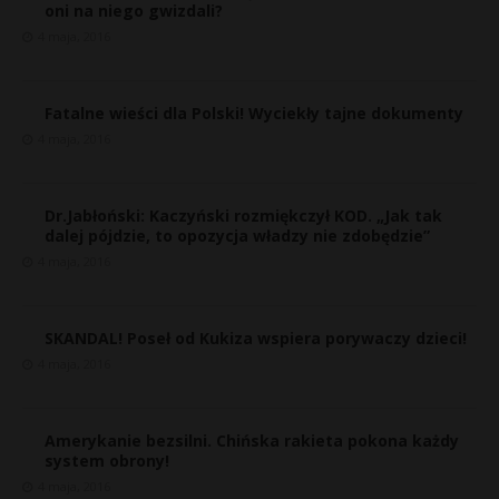
oni na niego gwizdali?
4 maja, 2016
Fatalne wieści dla Polski! Wyciekły tajne dokumenty
4 maja, 2016
Dr.Jabłoński: Kaczyński rozmiękczył KOD. „Jak tak
dalej pójdzie, to opozycja władzy nie zdobędzie”
4 maja, 2016
SKANDAL! Poseł od Kukiza wspiera porywaczy dzieci!
4 maja, 2016
s
s
Amerykanie bezsilni. Chińska rakieta pokona każdy
system obrony!
4 maja, 2016