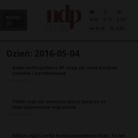
MENU
4.30
3.73
5.02
0.18
4.60
Dzień:
2016-05-04
Ataki na Prezydenta RP stają się coraz bardziej
i
zaciekłe i wyrafinowane
4 maja, 2016
l
Polski rząd nie zamierza płacić haraczu za
nieprzyjmowanie migrantów
4 maja, 2016
Kibice Legii i Lecha bronią prezydenta Dudy. To nie