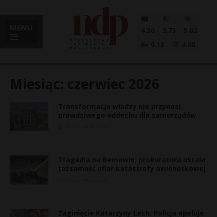
MENU
4.30
3.73
5.02
0.18
4.60
Miesiąc:
czerwiec 2026
Transformacja władzy nie przynosi
i
prawdziwego oddechu dla samorządów
30 czerwca, 2026
l
Tragedia na Bemowie: prokuratura ustala
tożsamość ofiar katastrofy awionetkowej
30 czerwca, 2026
Zaginięcie Katarzyny Lech: Policja apeluje