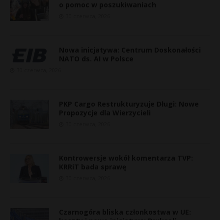
o pomoc w poszukiwaniach
30 czerwca, 2026
Nowa inicjatywa: Centrum Doskonałości
NATO ds. AI w Polsce
30 czerwca, 2026
PKP Cargo Restrukturyzuje Długi: Nowe
Propozycje dla Wierzycieli
30 czerwca, 2026
Kontrowersje wokół komentarza TVP:
s
KRRiT bada sprawę
s
30 czerwca, 2026
*
Czarnogóra bliska członkostwa w UE: