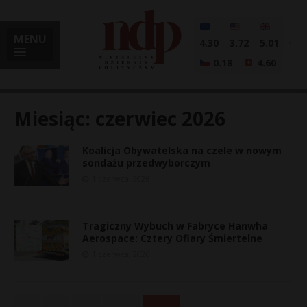
MENU
4.30
3.72
5.01
0.18
4.60
Miesiąc:
czerwiec 2026
Koalicja Obywatelska na czele w nowym
i
sondażu przedwyborczym
1 czerwca, 2026
l
Tragiczny Wybuch w Fabryce Hanwha
Aerospace: Cztery Ofiary Śmiertelne
1 czerwca, 2026