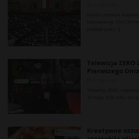
21 maja, 2026
Wybór członków Krajowej 
kontrowersje. Choć forma
poddaje pod
[…]
Telewizja ZERO 
Pierwszego Dni
21 maja, 2026
Telewizja ZERO, najnowsz
20 maja 2026 roku, od ra
Kreatywne oszus
przerobiła zdjęc