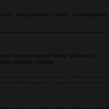
OLSKA
SPOŁECZEŃSTWO
ŚWIAT
BEZPIECZEŃSTWO
zda rowerem przez Polskę: influencer
aga choremu chłopcu
udonimem Łatwogang ogłosił kolejną akcję charytatywną mającą na 
ych na leczenie 8-letniego Maksa, cierpiącego na dystrofię mięśniow
 Świątek do Triumfu w Roland Garros z No