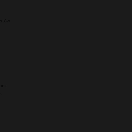
ertów
anie
…]