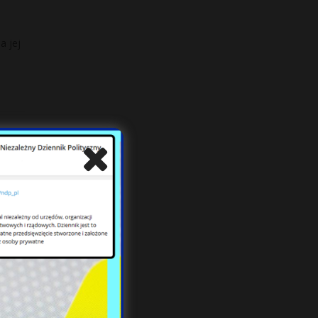
a jej
jej