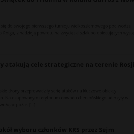
e się do swojego pierwszego turnieju wielkoszlemowego pod wodzą
o Roiga, z nadzieją powrotu na zwycięski szlak po obiecujących wyst
 atakują cele strategiczne na terenie Rosji
skie drony przeprowadziły serię ataków na kluczowe obiekty
an. Na okupowanym terytorium obwodu chersońskiego uderzyły w
ywołując pożar.
[…]
okół wyboru członków KRS przez Sejm