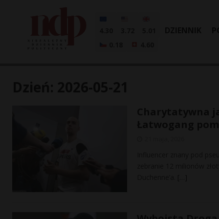
DZIENNIK
P
4.30
3.72
5.01
0.18
4.60
Dzień:
2026-05-21
Charytatywna ja
Łatwogang pom
21 maja, 2026
Influencer znany pod pse
zebranie 12 milionów złot
Duchenne’a.
[…]
Wyboista Droga