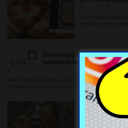
21 maja, 2026
Capital Pizza Rzeszów zna
mediach społecznościowyc
Samorządy walczą o ochronę 
bezpieczeństwa
21 maja, 2026
Polskie samorządy alarmują, że mimo dostępności miliardów zł
infrastruktury przed zagrożeniami ze strony dronów. Problemy t
Izraelski minist
kontrowersyjne
21 maja, 2026