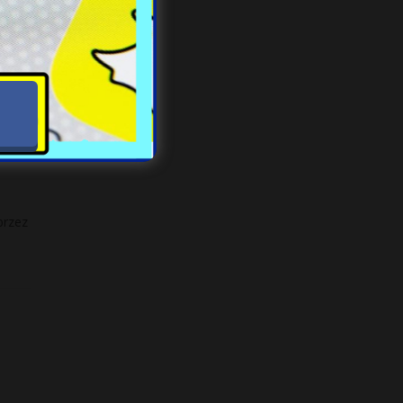
 do
stała
przez