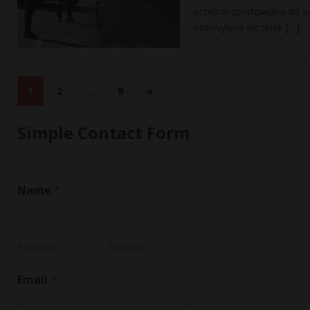
przetransportowana do swo
intensywne leczenie
[…]
1
2
…
9
»
Simple Contact Form
Name
*
Pierwszy
Ostatni
Email
*