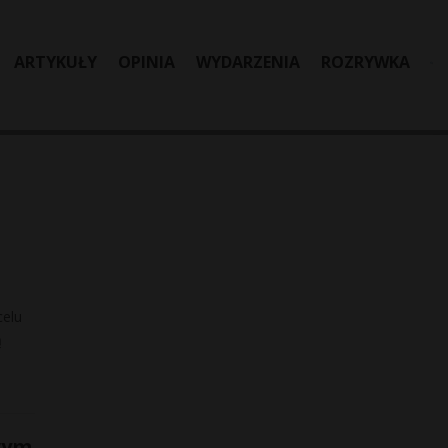
ARTYKUŁY
OPINIA
WYDARZENIA
ROZRYWKA
celu
ą
wym