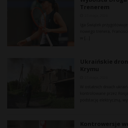
Trenerem
21 maja, 2026
Iga Świątek przygotowuj
nowego trenera, Francisc
w
[…]
Ukraińskie drony
Krymu
21 maja, 2026
W ostatnich dniach ukraiń
kontrolowane przez Rosj
podstację elektryczną, w
Kontrowersje w