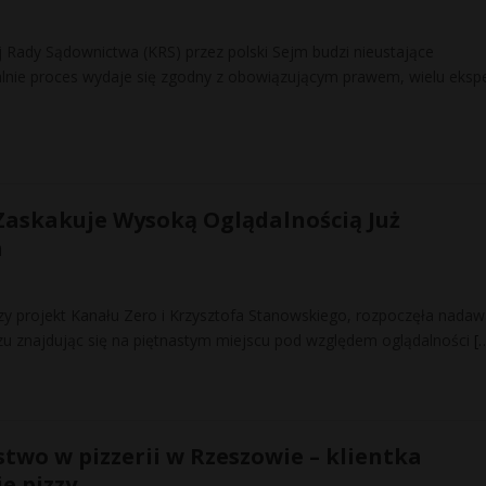
Rady Sądownictwa (KRS) przez polski Sejm budzi nieustające
lnie proces wydaje się zgodny z obowiązującym prawem, wielu eksp
Zaskakuje Wysoką Oglądalnością Już
a
y projekt Kanału Zero i Krzysztofa Stanowskiego, rozpoczęła nadaw
zu znajdując się na piętnastym miejscu pod względem oglądalności
[
two w pizzerii w Rzeszowie – klientka
ie pizzy