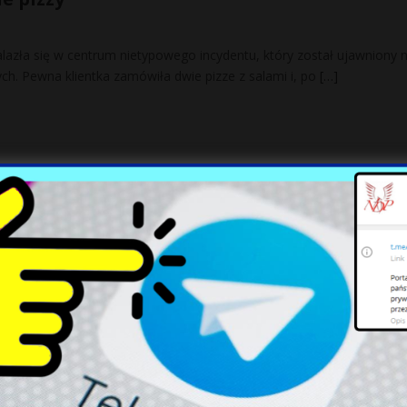
lazła się w centrum nietypowego incydentu, który został ujawniony n
h. Pewna klientka zamówiła dwie pizze z salami i, po
[…]
przed dronami: Biurokracja na drodze do
otych z programów rządowych, nie mogą skutecznie zabezpieczyć swo
e dotyczą
[…]
er z zakazem wjazdu do Polski za
 zachowanie