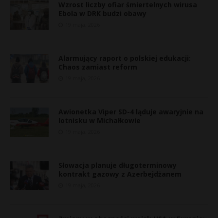
Wzrost liczby ofiar śmiertelnych wirusa
Ebola w DRK budzi obawy
19 maja, 2026
Alarmujący raport o polskiej edukacji:
Chaos zamiast reform
19 maja, 2026
Awionetka Viper SD-4 ląduje awaryjnie na
lotnisku w Michałkowie
19 maja, 2026
Słowacja planuje długoterminowy
kontrakt gazowy z Azerbejdżanem
*
19 maja, 2026
r