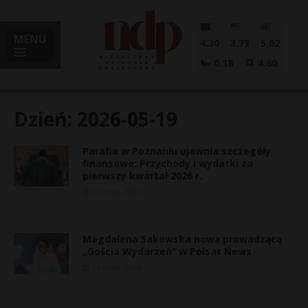
MENU
4.30
3.73
5.02
0.18
4.60
Dzień:
2026-05-19
Parafia w Poznaniu ujawnia szczegóły
i
finansowe: Przychody i wydatki za
pierwszy kwartał 2026 r.
19 maja, 2026
l
Magdalena Sakowska nową prowadzącą
„Gościa Wydarzeń” w Polsat News
19 maja, 2026