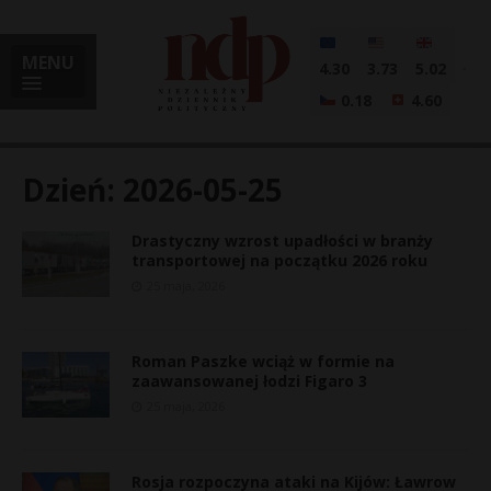
MENU
4.30
3.73
5.02
0.18
4.60
Dzień:
2026-05-25
Drastyczny wzrost upadłości w branży
i
transportowej na początku 2026 roku
25 maja, 2026
l
Roman Paszke wciąż w formie na
zaawansowanej łodzi Figaro 3
25 maja, 2026
Rosja rozpoczyna ataki na Kijów: Ławrow