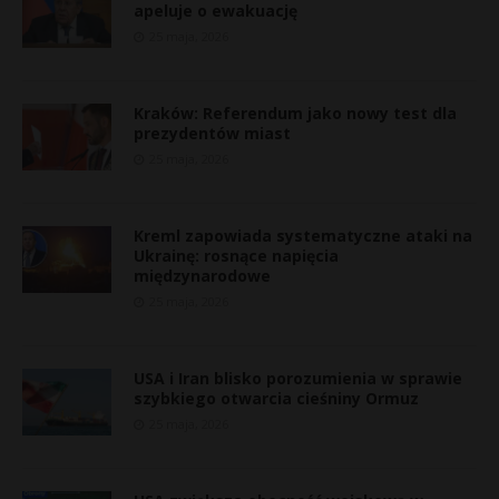
apeluje o ewakuację
25 maja, 2026
Kraków: Referendum jako nowy test dla
prezydentów miast
25 maja, 2026
Kreml zapowiada systematyczne ataki na
Ukrainę: rosnące napięcia
międzynarodowe
25 maja, 2026
USA i Iran blisko porozumienia w sprawie
szybkiego otwarcia cieśniny Ormuz
*
25 maja, 2026