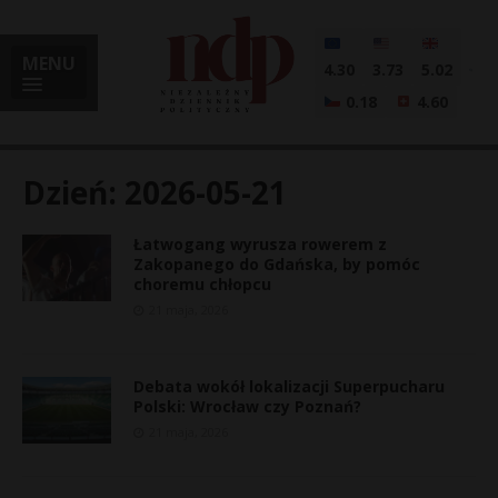
MENU
4.30
3.73
5.02
0.18
4.60
Dzień:
2026-05-21
Łatwogang wyrusza rowerem z
i
Zakopanego do Gdańska, by pomóc
choremu chłopcu
21 maja, 2026
l
Debata wokół lokalizacji Superpucharu
Polski: Wrocław czy Poznań?
21 maja, 2026