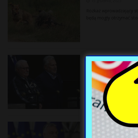
15 grudnia, 2023
Rozkaz wprowadzający st
będą mogły otrzymać stop
Aleksander Kwaś
„Odruch Pawłow
15 grudnia, 2023
Aleksander Kwaśniewski o
polskiej demokracji przez
frustrację”. Ocenił
[…]
Węgry zablokowa
Ukrainy