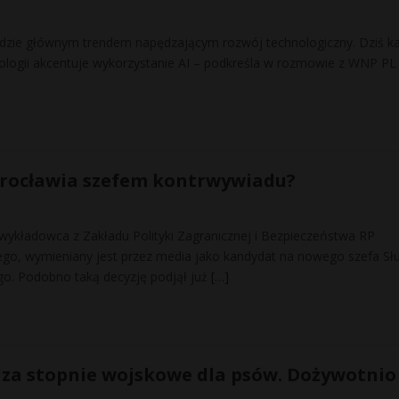
będzie głównym trendem napędzającym rozwój technologiczny. Dziś k
logii akcentuje wykorzystanie AI – podkreśla w rozmowie z WNP PL
rocławia szefem kontrwywiadu?
 wykładowca z Zakładu Polityki Zagranicznej i Bezpieczeństwa RP
go, wymieniany jest przez media jako kandydat na nowego szefa Sł
. Podobno taką decyzję podjął już
[…]
za stopnie wojskowe dla psów. Dożywotnio