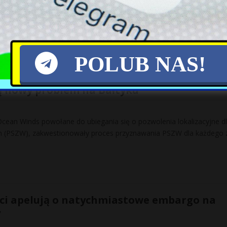
o wartości 50 miliardów euro zostało zablokowane przez Budapeszt –
a. Viktor Orban zawetował pomoc w trakcie szczytu
[…]
POLUB NAS!
ą nowy problem na Bałtyku
 Ocean Winds powołane do ubiegania się o pozwolenia lokalizacyjne d
h (PSZW), zakwestionowały proces przyznawania PSZW dla każdego 
nci apelują o natychmiastowe embargo na
y