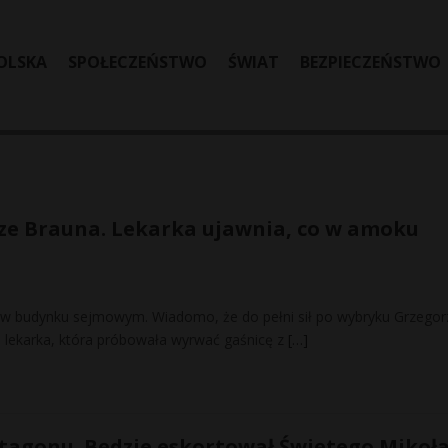
OLSKA
SPOŁECZEŃSTWO
ŚWIAT
BEZPIECZEŃSTWO
ze Brauna. Lekarka ujawnia, co w amoku
 w budynku sejmowym. Wiadomo, że do pełni sił po wybryku Grzegor
e lekarka, która próbowała wyrwać gaśnicę z
[…]
tagonu. Będzie eskortował Świętego Mikoła