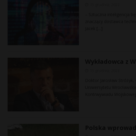
15 grudnia, 2023
– Sztuczna inteligencja 
znaczący dostawca techno
Jacek
[…]
Wykładowca z W
15 grudnia, 2023
Doktor Jarosław Stróżyk,
Uniwersytetu Wrocławskie
Kontrwywiadu Wojskowego
Polska wprowad