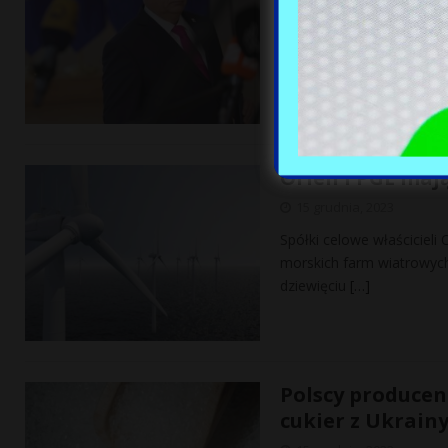
15 grudnia, 2023
Unijne wsparcie Ukrainy 
podała w nocy agencja dp
Orlen i PGE maj
15 grudnia, 2023
Spółki celowe właścicieli
morskich farm wiatrowyc
dziewięciu
[…]
Polscy produce
cukier z Ukrain