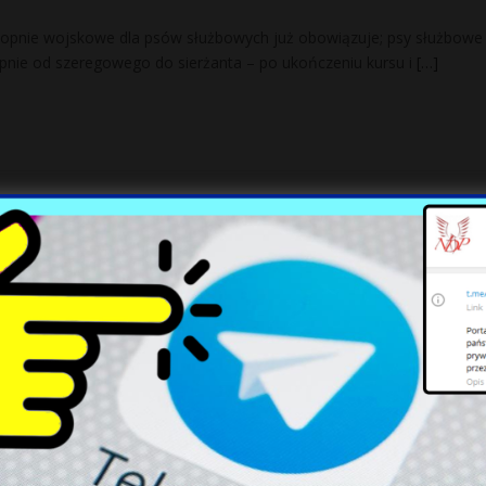
opnie wojskowe dla psów służbowych już obowiązuje; psy służbowe
nie od szeregowego do sierżanta – po ukończeniu kursu i
[…]
niewski ostro o Jarosławie Kaczyńskim.
a”
cenił, że wraz ze zmianami następuje „zamknięcie etapu degradacji
 Kaczyńskiego”. Dodał, że w zachowaniu prezesa PiS widać „politycz
ły porozumienie ws. unijnego wsparcia