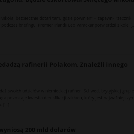
Mikołaj bezpiecznie dotarł tam, gdzie powinien” – zapewnił rzecznik
podczas briefingu. Premier Irlandii Leo Varadkar potwierdził z kolei
[
edadzą rafinerii Polakom. Znaleźli innego
aż swoich udziałów w niemieckiej rafinerii Schwedt brytyjskiej grupie
ięta pozostaje kwestia derusfikacji zakładu, który jest najważniejszy
a.
[…]
 wyniosą 200 mld dolarów