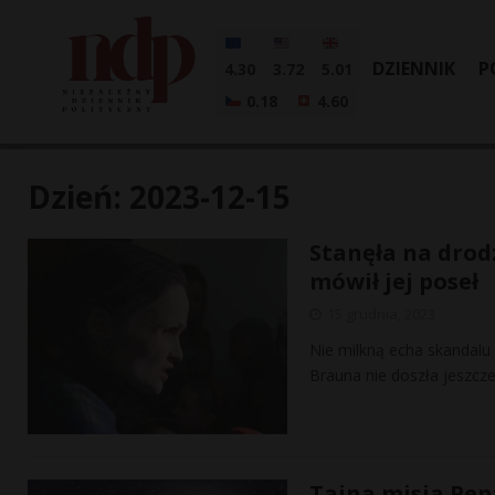
DZIENNIK
P
4.30
3.72
5.01
0.18
4.60
Dzień:
2023-12-15
Stanęła na drod
mówił jej poseł
15 grudnia, 2023
Nie milkną echa skandalu
Brauna nie doszła jeszcz
Tajna misja Pen