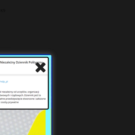
 K9
ną