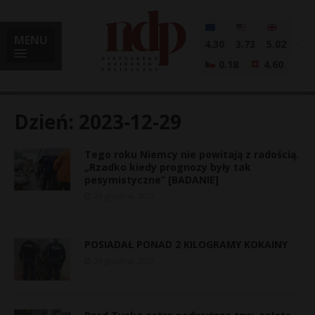
MENU
4.30
3.73
5.02
0.18
4.60
Dzień:
2023-12-29
Tego roku Niemcy nie powitają z radością.
i
„Rzadko kiedy prognozy były tak
pesymistyczne” [BADANIE]
29 grudnia, 2023
l
POSIADAŁ PONAD 2 KILOGRAMY KOKAINY
29 grudnia, 2023