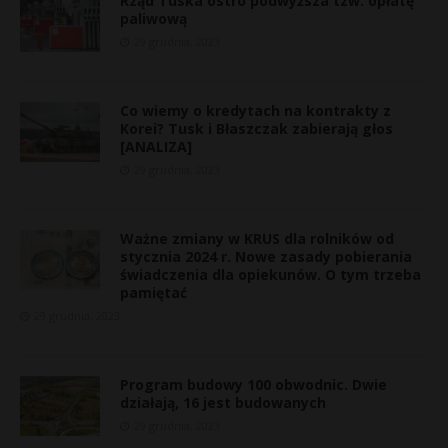
Rząd Tuska ostro podwyższa tzw. opłatę
paliwową
29 grudnia, 2023
Co wiemy o kredytach na kontrakty z
Korei? Tusk i Błaszczak zabierają głos
[ANALIZA]
29 grudnia, 2023
Ważne zmiany w KRUS dla rolników od
stycznia 2024 r. Nowe zasady pobierania
świadczenia dla opiekunów. O tym trzeba
pamiętać
29 grudnia, 2023
Program budowy 100 obwodnic. Dwie
działają, 16 jest budowanych
29 grudnia, 2023