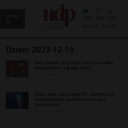
MENU
4.30
3.73
5.02
0.18
4.60
Dzień:
2023-12-19
URE nakłada 254,4 mln zł kar na spółkę
i
Energa Obrót z grupy Orlen
19 grudnia, 2023
l
Kulisy rady politycznej PiS. Awantura o
Republikanów, Kamiński starł się z
Kaczyńskim
19 grudnia, 2023