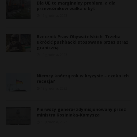
Dla UE to marginalny problem, a dla
przewoźników walka o byt
19 grudnia, 2023
Rzecznik Praw Obywatelskich: Trzeba
ukrócić pushbacki stosowane przez straż
graniczną
19 grudnia, 2023
Niemcy kończą rok w kryzysie – czeka ich
recesja?
19 grudnia, 2023
r
Pierwszy generał zdymisjonowany przez
ministra Kosiniaka-Kamysza
19 grudnia, 2023