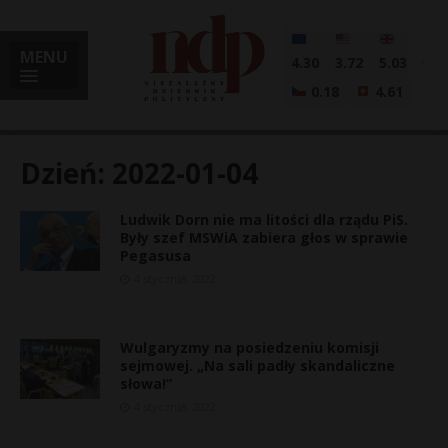
MENU
4.30
3.72
5.03
0.18
4.61
Dzień:
2022-01-04
Ludwik Dorn nie ma litości dla rządu PiS.
i
Były szef MSWiA zabiera głos w sprawie
Pegasusa
4 stycznia, 2022
l
Wulgaryzmy na posiedzeniu komisji
sejmowej. „Na sali padły skandaliczne
słowa!”
4 stycznia, 2022