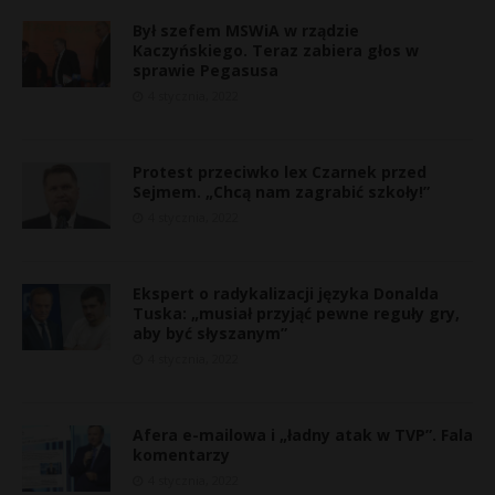
Był szefem MSWiA w rządzie
Kaczyńskiego. Teraz zabiera głos w
sprawie Pegasusa
4 stycznia, 2022
Protest przeciwko lex Czarnek przed
Sejmem. „Chcą nam zagrabić szkoły!”
4 stycznia, 2022
Ekspert o radykalizacji języka Donalda
Tuska: „musiał przyjąć pewne reguły gry,
aby być słyszanym”
4 stycznia, 2022
s
s
Afera e-mailowa i „ładny atak w TVP”. Fala
komentarzy
4 stycznia, 2022