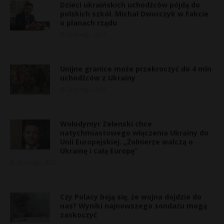
Dzieci ukraińskich uchodźców pójdą do
polskich szkół. Michał Dworczyk w Fakcie
o planach rządu
28 lutego, 2022
Unijne granice może przekroczyć do 4 mln
uchodźców z Ukrainy
28 lutego, 2022
Wołodymyr Zełenski chce
natychmiastowego włączenia Ukrainy do
Unii Europejskiej. „Żołnierze walczą o
Ukrainę i całą Europę”
r
28 lutego, 2022
*
E
Czy Polacy boją się, że wojna dojdzie do
i
nas? Wyniki najnowszego sondażu mogą
zaskoczyć
l