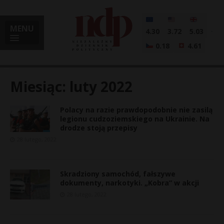
MENU
4.30
3.72
5.03
0.18
4.61
Miesiąc:
luty 2022
Polacy na razie prawdopodobnie nie zasilą
i
legionu cudzoziemskiego na Ukrainie. Na
drodze stoją przepisy
28 lutego, 2022
l
Skradziony samochód, fałszywe
dokumenty, narkotyki. „Kobra” w akcji
28 lutego, 2022