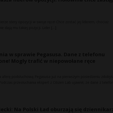
ierze stery opozycji w swoje ręce! Chce zostać jej liderem, chociaż
nie dają mu takiej pozycji. Lider
[…]
nia w sprawie Pegasusa. Dane z telefonu
one! Mogły trafić w niepowołane ręce
a aferę podsłuchową Pegasusa już na pierwszym posiedzeniu zdobył
dczas przesłuchania ekspert z Citizen Lab ujawnił, że dane z telefo
cki: Na Polski Ład oburzają się dziennikar