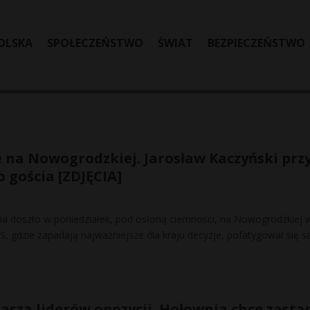
OLSKA
SPOŁECZEŃSTWO
ŚWIAT
BEZPIECZEŃSTWO
 na Nowogrodzkiej. Jarosław Kaczyński przy
 gościa [ZDJĘCIA]
a doszło w poniedziałek, pod osłoną ciemności, na Nowogrodzkiej 
S, gdzie zapadają najważniejsze dla kraju decyzje, pofatygował się 
asza liderów opozycji. Hołownia chce zastą