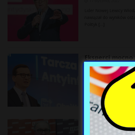
17 stycznia, 2022
Lider Nowej Lewicy Włodz
nawiązał do wyników osta
Polityk
[…]
Eksperci mocno z
prognozy gospo
17 stycznia, 2022
7,4 zamiast 4,5 proc. – t
NBP wyraźnie podniosło
Czarzasty mówi 
Morawieckiego. 