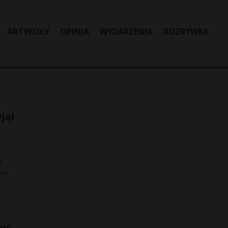
ARTYKUŁY
OPINIA
WYDARZENIA
ROZRYWKA
jął
w
sam
pić