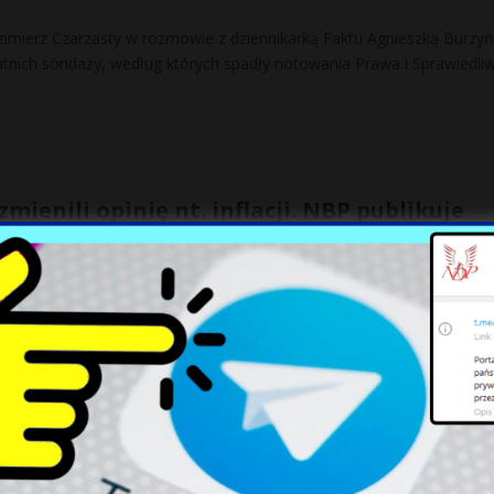
imierz Czarzasty w rozmowie z dziennikarką Faktu Agnieszką Burzy
tnich sondaży, według których spadły notowania Prawa i Sprawiedliw
mienili opinię nt. inflacji. NBP publikuje
darcze
yle ma wynieść inflacja w 2022 roku. 25 ekspertów ankietowanych prz
 prognozy podwyżek cen w porównaniu z
[…]
Faktowi, czym różni się od premiera
Chodzi o pieniądze i żony