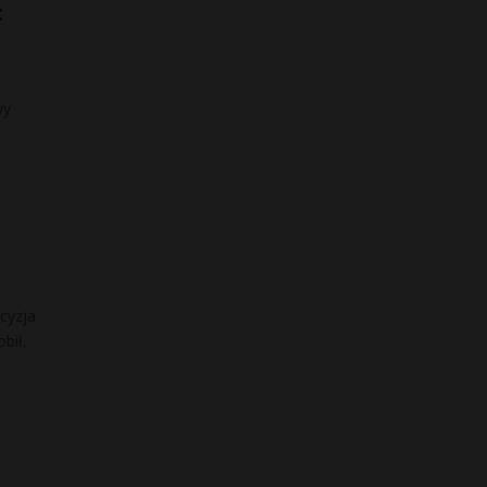
:
wy
cyzja
bił,