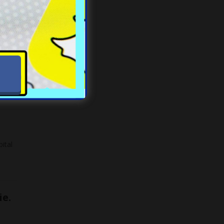
ńską
ital
e.