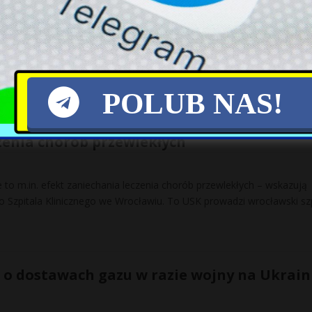
imierz Czarzasty w rozmowie z dziennikarką Faktu Agnieszką Burzy
ublikacji Faktu, w której opisaliśmy, że związane z nim
[…]
POLUB NAS!
ą: rekordy zgonów w Polsce to m.in. efekt
zenia chorób przewlekłych
to m.in. efekt zaniechania leczenia chorób przewlekłych – wskazują
o Szpitala Klinicznego we Wrocławiu. To USK prowadzi wrocławski szp
o dostawach gazu w razie wojny na Ukraini