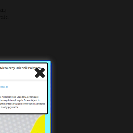
ńską
ości.
ez