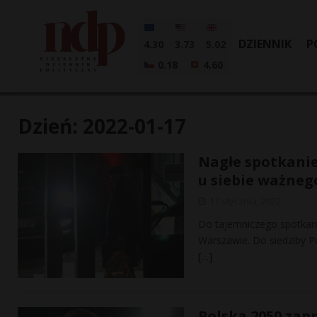
DZIENNIK
P
4.30
3.73
5.02
0.18
4.60
Dzień:
2022-01-17
Nagłe spotkanie
u siebie ważnego
17 stycznia, 2022
Do tajemniczego spotkani
Warszawie. Do siedziby Pi
[…]
Polska 2050 zapr