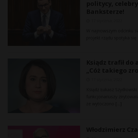
politycy, celebry
Banksterze!
17 stycznia, 2022
W najnowszym odcinku sw
projekt rządu spotyka się
Ksiądz trafił do
„Cóż takiego zro
17 stycznia, 2022
Ksiądz Łukasz Szydłowski
funkcjonariuszy zirytował
że wytoczono
[…]
Włodzimierz Cza