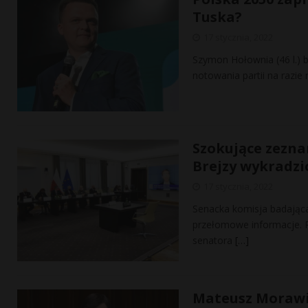
Tuska?
17 stycznia, 2022
Szymon Hołownia (46 l.) b
notowania partii na razie 
Szokujące zezna
Brejzy wykradzi
17 stycznia, 2022
Senacka komisja badając
przełomowe informacje. Po
senatora
[…]
Mateusz Morawie