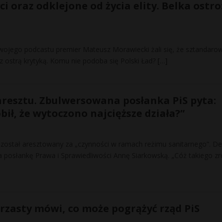
ci oraz odklejone od życia elity. Belka ostro
ojego podcastu premier Mateusz Morawiecki żali się, że sztandaro
 z ostrą krytyką. Komu nie podoba się Polski Ład?
[…]
 aresztu. Zbulwersowana posłanka PiS pyta:
bił, że wytoczono najcięższe działa?”
 został aresztowany za „czynności w ramach reżimu sanitarnego”. De
a posłankę Prawa i Sprawiedliwości Annę Siarkowską. „Cóż takiego zro
rzasty mówi, co może pogrążyć rząd PiS