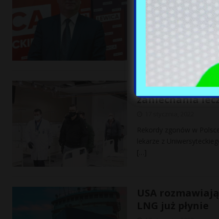
17 stycznia, 2022
Lider Nowej Lewicy Włodz
odniósł się do ostatniej p
Lekarze alarmuj
zaniechania lec
17 stycznia, 2022
Rekordy zgonów w Polsce 
lekarze z Uniwersyteckieg
[…]
USA rozmawiają 
LNG już płynie