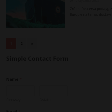
17 stycznia, 2022
Źródła Reutersa podają,
Europie na temat dostaw 
1
2
»
Simple Contact Form
C
Name
*
o
m
m
e
n
Pierwszy
Ostatni
t
C
Email
*