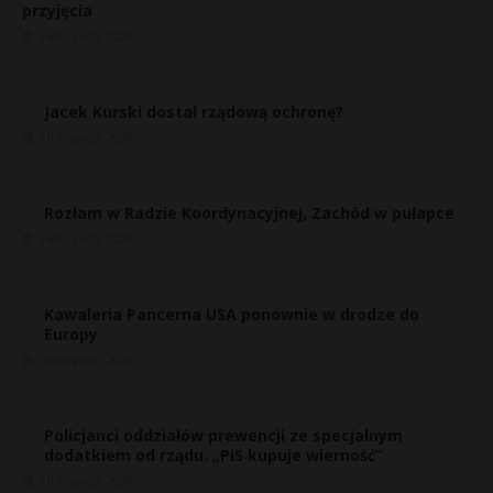
przyjęcia
5 listopada, 2020
Jacek Kurski dostał rządową ochronę?
5 listopada, 2020
Rozłam w Radzie Koordynacyjnej, Zachód w pułapce
5 listopada, 2020
Kawaleria Pancerna USA ponownie w drodze do
Europy
5 listopada, 2020
Policjanci oddziałów prewencji ze specjalnym
dodatkiem od rządu. „PiS kupuje wierność”
5 listopada, 2020