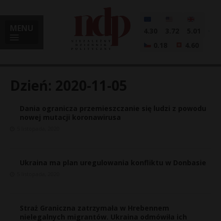
MENU
4.30
3.72
5.01
0.18
4.60
Dzień:
2020-11-05
Dania ogranicza przemieszczanie się ludzi z powodu
i
nowej mutacji koronawirusa
5 listopada, 2020
l
Ukraina ma plan uregulowania konfliktu w Donbasie
5 listopada, 2020
Straż Graniczna zatrzymała w Hrebennem
nielegalnych migrantów. Ukraina odmówiła ich