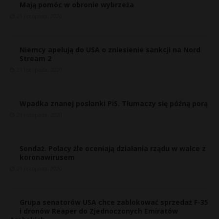
Mają pomóc w obronie wybrzeża
21 listopada, 2020
Niemcy apelują do USA o zniesienie sankcji na Nord
Stream 2
21 listopada, 2020
Wpadka znanej posłanki PiS. Tłumaczy się późną porą
21 listopada, 2020
Sondaż. Polacy źle oceniają działania rządu w walce z
koronawirusem
21 listopada, 2020
Grupa senatorów USA chce zablokować sprzedaż F-35
i dronów Reaper do Zjednoczonych Emiratów