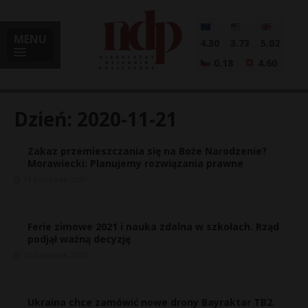
MENU
4.30
3.73
5.02
0.18
4.60
Dzień:
2020-11-21
Zakaz przemieszczania się na Boże Narodzenie?
i
Morawiecki: Planujemy rozwiązania prawne
21 listopada, 2020
l
Ferie zimowe 2021 i nauka zdalna w szkołach. Rząd
podjął ważną decyzję
21 listopada, 2020
Ukraina chce zamówić nowe drony Bayraktar TB2.