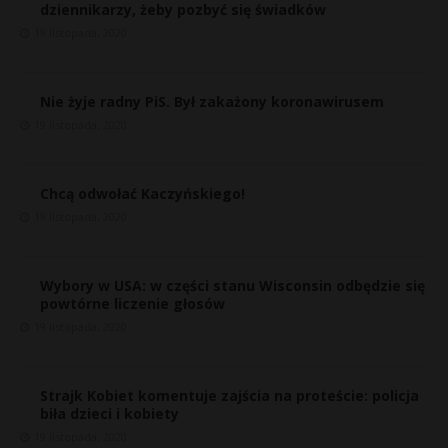
dziennikarzy, żeby pozbyć się świadków
19 listopada, 2020
Nie żyje radny PiS. Był zakażony koronawirusem
19 listopada, 2020
Chcą odwołać Kaczyńskiego!
19 listopada, 2020
Wybory w USA: w części stanu Wisconsin odbędzie się
powtórne liczenie głosów
19 listopada, 2020
Strajk Kobiet komentuje zajścia na proteście: policja
biła dzieci i kobiety
19 listopada, 2020