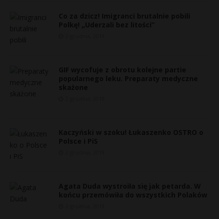
Co za dzicz! Imigranci brutalnie pobili
Polkę! „Uderzali bez litości”
2 grudnia, 2019
GIF wycofuje z obrotu kolejne partie
popularnego leku. Preparaty medyczne
skażone
2 grudnia, 2019
Kaczyński w szoku! Łukaszenko OSTRO o
Polsce i PiS
2 grudnia, 2019
Agata Duda wystroiła się jak petarda. W
końcu przemówiła do wszystkich Polaków
2 grudnia, 2019