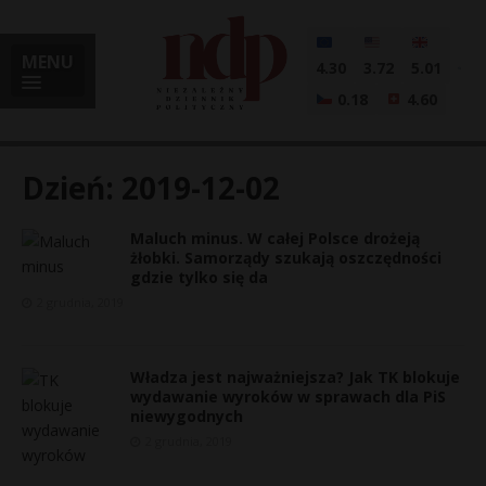
MENU
4.30
3.72
5.01
0.18
4.60
Dzień:
2019-12-02
Maluch minus. W całej Polsce drożeją
i
żłobki. Samorządy szukają oszczędności
gdzie tylko się da
2 grudnia, 2019
l
Władza jest najważniejsza? Jak TK blokuje
wydawanie wyroków w sprawach dla PiS
niewygodnych
2 grudnia, 2019