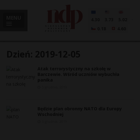
MENU
4.30
3.73
5.02
0.18
4.60
Dzień:
2019-12-05
Atak terrorystyczny na szkołę w
i
Barczewie. Wśród uczniów wybuchła
panika
5 grudnia, 2019
l
Będzie plan obronny NATO dla Europy
Wschodniej
5 grudnia, 2019