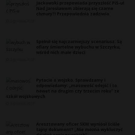
Jackowski przepowiada przyszłość PiS-u!
Nad Jarosławem zbierają się czarne
chmury?! Przepowiednia zadziwia
5 grudnia, 2019
Spełnił się najczarniejszy scenariusz. Są
ofiary śmiertelne wybuchu w Szczyrku,
wśród nich małe dzieci
5 grudnia, 2019
Pytacie o wojsko. Sprawdzamy i
odpowiadamy: „masowość odejść i to
nawet na drugim czy trzecim roku” ze
szkół wojskowych
5 grudnia, 2019
Aresztowany oficer SKW wyniósł ściśle
tajny dokument? „Nie można wykluczyć
działań szpiegowskich”