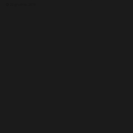
22 grudnia, 2019
E
i