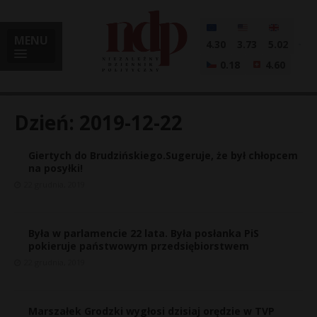
MENU
4.30
3.73
5.02
0.18
4.60
Dzień:
2019-12-22
Giertych do Brudzińskiego.Sugeruje, że był chłopcem
i
na posyłki!
22 grudnia, 2019
l
Była w parlamencie 22 lata. Była posłanka PiS
pokieruje państwowym przedsiębiorstwem
22 grudnia, 2019
Marszałek Grodzki wygłosi dzisiaj orędzie w TVP