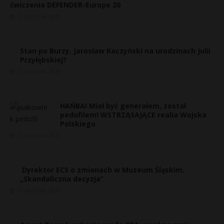
ćwiczenia DEFENDER-Europe 20
31 stycznia, 2020
Stan po Burzy. Jarosław Kaczyński na urodzinach Julii
Przyłębskiej?
31 stycznia, 2020
HAŃBA! Miał być generałem, został
pedofilem! WSTRZĄSAJĄCE realia Wojska
Polskiego
31 stycznia, 2020
Dyrektor ECS o zmianach w Muzeum Śląskim.
„Skandaliczna decyzja”
31 stycznia, 2020