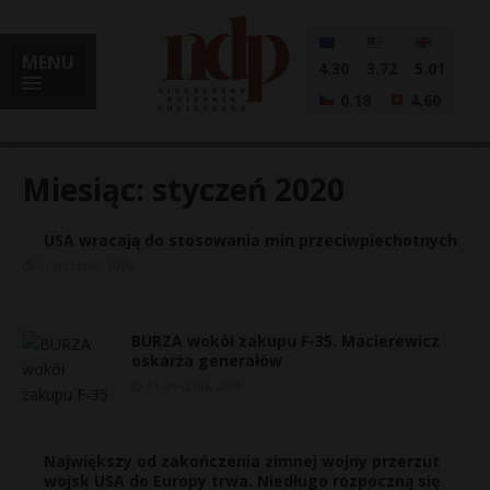
MENU
4.30
3.72
5.01
0.18
4.60
Miesiąc:
styczeń 2020
USA wracają do stosowania min przeciwpiechotnych
i
31 stycznia, 2020
BURZA wokół zakupu F-35. Macierewicz
l
oskarża generałów
31 stycznia, 2020
Największy od zakończenia zimnej wojny przerzut
wojsk USA do Europy trwa. Niedługo rozpoczną się