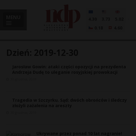
MENU
4.30
3.73
5.02
0.18
4.60
Dzień:
2019-12-30
Jarosław Gowin: ataki części opozycji na prezydenta
i
Andrzeja Dudę to uleganie rosyjskiej prowokacji
30 grudnia, 2019
l
Tragedia w Szczyrku. Sąd: dwóch obrońców i śledczy
złożyli zażalenia na areszty
30 grudnia, 2019
Ukrywane przez ponad 10 lat nagranie!