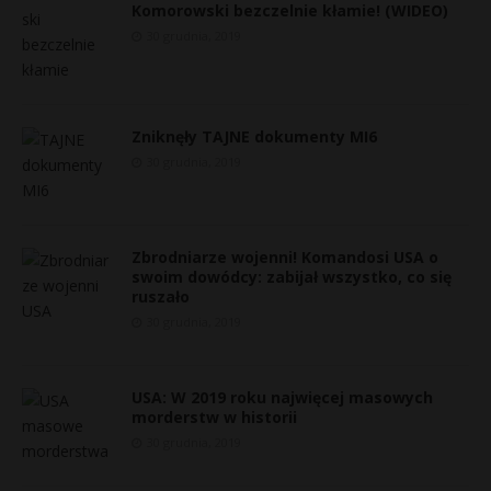
Komorowski bezczelnie kłamie! (WIDEO)
30 grudnia, 2019
Zniknęły TAJNE dokumenty MI6
30 grudnia, 2019
Zbrodniarze wojenni! Komandosi USA o
swoim dowódcy: zabijał wszystko, co się
ruszało
30 grudnia, 2019
USA: W 2019 roku najwięcej masowych
morderstw w historii
30 grudnia, 2019