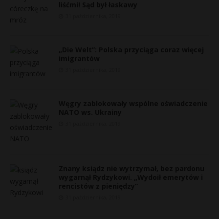
liśćmi! Sąd był łaskawy
31 października, 2019
„Die Welt”: Polska przyciąga coraz więcej
imigrantów
31 października, 2019
Węgry zablokowały wspólne oświadczenie
NATO ws. Ukrainy
31 października, 2019
Znany ksiądz nie wytrzymał, bez pardonu
wygarnął Rydzykowi. „Wydoił emerytów i
rencistów z pieniędzy”
31 października, 2019