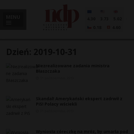
MENU
4.30
3.73
5.02
0.18
4.60
Dzień:
2019-10-31
Niezrealizowane zadania ministra
i
Błaszczaka
31 października, 2019
l
Skandal! Amerykański ekspert zadrwił z
PiS! Polacy wściekli
31 października, 2019
Wyniosła córeczkę na mróz, by umarła pod