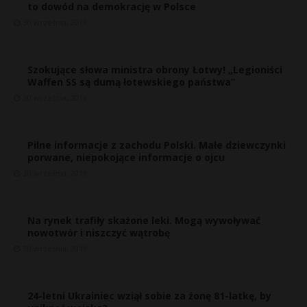
to dowód na demokrację w Polsce
30 września, 2019
Szokujące słowa ministra obrony Łotwy! „Legioniści
Waffen SS są dumą łotewskiego państwa”
30 września, 2019
Pilne informacje z zachodu Polski. Małe dziewczynki
porwane, niepokojące informacje o ojcu
30 września, 2019
Na rynek trafiły skażone leki. Mogą wywoływać
nowotwór i niszczyć wątrobę
30 września, 2019
24-letni Ukrainiec wziął sobie za żonę 81-latkę, by