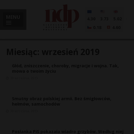
MENU
4.30
3.73
5.02
0.18
4.60
Miesiąc:
wrzesień 2019
Głód, zniszczenie, choroby, migracje i wojna. Tak,
i
mowa o twoim życiu
30 września, 2019
l
Smutny obraz polskiej armii. Bez śmigłowców,
hełmów, samochodów
30 września, 2019
Posłanka PiS pokazała wiadro grzybów. Według niej