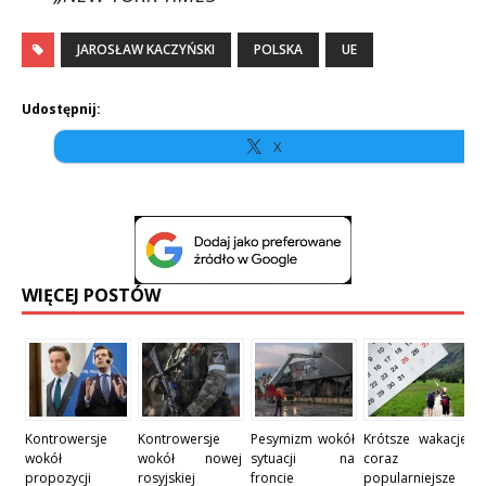
JAROSŁAW KACZYŃSKI
POLSKA
UE
Udostępnij:
X
WIĘCEJ POSTÓW
Kontrowersje
Kontrowersje
Pesymizm wokół
Krótsze wakacje
wokół
wokół nowej
sytuacji na
coraz
propozycji
rosyjskiej
froncie
popularniejsze