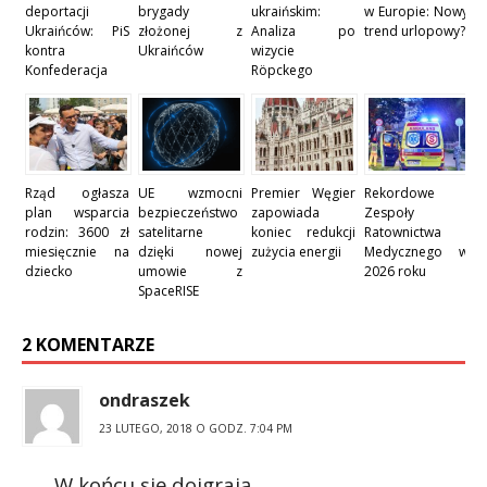
deportacji
brygady
ukraińskim:
w Europie: Nowy
Ukraińców: PiS
złożonej z
Analiza po
trend urlopowy?
kontra
Ukraińców
wizycie
Konfederacja
Röpckego
Rząd ogłasza
UE wzmocni
Premier Węgier
Rekordowe
plan wsparcia
bezpieczeństwo
zapowiada
Zespoły
rodzin: 3600 zł
satelitarne
koniec redukcji
Ratownictwa
miesięcznie na
dzięki nowej
zużycia energii
Medycznego w
dziecko
umowie z
2026 roku
SpaceRISE
2 KOMENTARZE
ondraszek
23 LUTEGO, 2018 O GODZ. 7:04 PM
W końcu się doigrają .