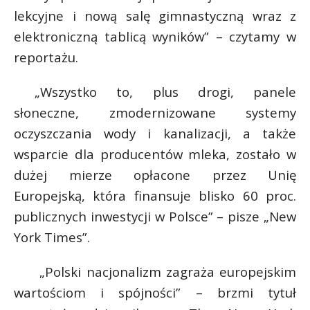
lekcyjne i nową salę gimnastyczną wraz z
P
elektroniczną tablicą wyników” – czytamy w
reportażu.
„Wszystko to, plus drogi, panele
E
słoneczne, zmodernizowane systemy
oczyszczania wody i kanalizacji, a także
i
l
wsparcie dla producentów mleka, zostało w
dużej mierze opłacone przez Unię
Europejską, która finansuje blisko 60 proc.
publicznych inwestycji w Polsce” – pisze „New
York Times”.
„Polski nacjonalizm zagraża europejskim
wartościom i spójności” – brzmi tytuł