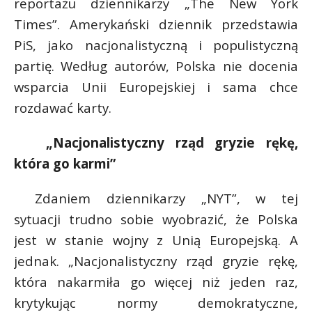
reportażu dziennikarzy „The New York
t
Times”. Amerykański dziennik przedstawia
r
PiS, jako nacjonalistyczną i populistyczną
partię. Według autorów, Polska nie docenia
s
s
wsparcia Unii Europejskiej i sama chce
rozdawać karty.
„Nacjonalistyczny rząd gryzie rękę,
która go karmi”
Zdaniem dziennikarzy „NYT”, w tej
sytuacji trudno sobie wyobrazić, że Polska
jest w stanie wojny z Unią Europejską. A
jednak. „Nacjonalistyczny rząd gryzie rękę,
która nakarmiła go więcej niż jeden raz,
krytykując normy demokratyczne,