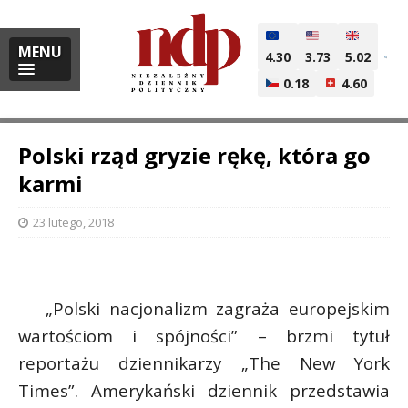
MENU
4.30
3.73
5.02
0.18
4.60
Polski rząd gryzie rękę, która go
karmi
i
23 lutego, 2018
l
„Polski nacjonalizm zagraża europejskim
wartościom i spójności” – brzmi tytuł
reportażu dziennikarzy „The New York
Times”. Amerykański dziennik przedstawia