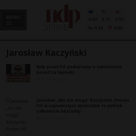
MENU
4.30
3.73
5.02
0.18
4.60
Jarosław Kaczyński
Były poseł PiS podejrzany o załatwianie
i
posad za łapówki
28 stycznia, 2022
l
Jarosław „Nic nie mogę” Kaczyński. Prezes
PiS w najnowszym wywiadzie to polityk
całkowicie bezradny
28 grudnia, 2021