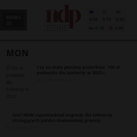
MENU
4.30
3.73
5.02
0.18
4.60
MON
Czy za mało płacimy podatków. 700 zł
i
podwyżki dla żołnierzy w 2022 r.
12 października, 2021
l
Szef MON zapowiedział nagrody dla żołnierzy
strzegących polsko-białoruskiej granicy
24 sierpnia, 2021