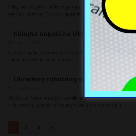
Policjanci zatrzymali 38-letniego mężczyznę podejrzewanego o p
wynika z informacji Fakt24, napastnik pchnął Kudelskiego nożem
Kolejna napaść na Ukraińca w Polsce.
11 marca, 2019
W nocy z piątku na sobotę doszło w Warszawie do kolejnego inc
Ubera, bo słuchał swojej muzyki.
[…]
Ukraińscy robotnicy w Polsce zaatakow
11 marca, 2019
Obecnie w Polsce pracuje kilka milionów Ukraińców. Władze kraj
kraju prędzej czy później stworzy własną społeczność
[…]
1
2
3
»