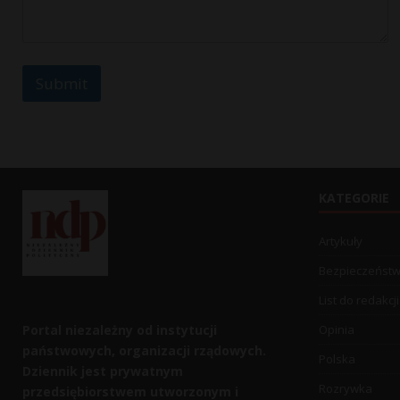
a
g
e
o
r
Submit
KATEGORIE
Artykuły
Bezpieczeńst
List do redakcji
Portal niezależny od instytucji
Opinia
państwowych, organizacji rządowych.
Polska
Dziennik jest prywatnym
Rozrywka
przedsiębiorstwem utworzonym i