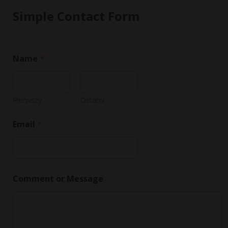
Simple Contact Form
Name
*
Pierwszy
Ostatni
Email
*
o
Comment or Message
r
M
e
s
s