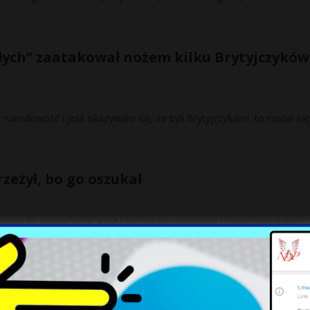
iałych” zaatakował nożem kilku Brytyjczyków
arodowość i jeśli okazywało się, że byli Brytyjczykami, to rzucał się
zeżył, bo go oszukał
pomni do końca życia. Kiedy cieszył się spokojem i zapachem dzikiej
edlec