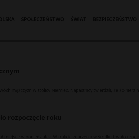
OLSKA
SPOŁECZEŃSTWO
ŚWIAT
BEZPIECZEŃSTWO
icznym
dwóch mężczyzn w stolicy Niemiec. Napastnicy twierdzili, że żołnierz n
ło rozpoczęcie roku
ał miejsce w poniedziałek. W trakcie zdarzenia w środku trwało urocz