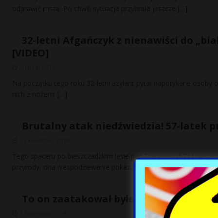
odprawić mszę. Po chwili sytuacja przybrała jeszcze
[…]
32-letni Afgańczyk z nienawiści do „b
[VIDEO]
5 lipca, 2019
Na początku tego roku 32-letni azylant pytał napotykane osoby o n
nich z nożem.
[…]
Brutalny atak niedźwiedzia! 57-latek pr
17 kwietnia, 2019
Tego spaceru po bieszczadzkim lesie pan Stanisław (57 l.) nie za
przyrody, ona niespodziewanie pokazała
[…]
To on zaatakował byłego prezydenta Si
1 kwietnia, 2019