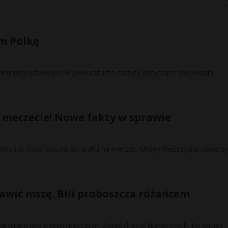
m Polkę
iny przedstawiono w prokuraturze zarzuty dotyczące usiłowania
 meczecie! Nowe fakty w sprawie
(okolice Oslo) doszło do ataku na meczet. Młody mężczyzna otworzy
rawić mszę. Bili proboszcza różańcem
ela wtargnęło trzech mężczyzn. Zażądali szat liturgicznych, bo chcieli