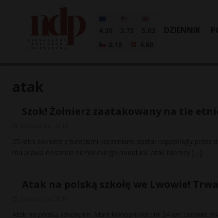
DZIENNIK
P
4.30
3.73
5.02
0.18
4.60
atak
Szok! Żołnierz zaatakowany na tle etn
4 września, 2019
25-letni żołnierz z tureckimi korzeniami został napadnięty przez 
ma prawa noszenia niemieckiego munduru. atak Niemcy
[…]
Atak na polską szkołę we Lwowie! Trwa
3 września, 2019
Atak na polską szkołę im. Marii Konopnickiej nr 24 we Lwowie mi