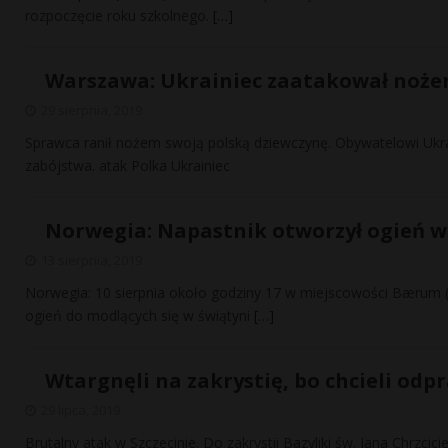
rozpoczęcie roku szkolnego.
[…]
Warszawa: Ukrainiec zaatakował noże
29 sierpnia, 2019
Sprawca ranił nożem swoją polską dziewczynę. Obywatelowi Ukra
zabójstwa. atak Polka Ukrainiec
Norwegia: Napastnik otworzył ogień w
13 sierpnia, 2019
Norwegia: 10 sierpnia około godziny 17 w miejscowości Bærum 
ogień do modlących się w świątyni
[…]
Wtargnęli na zakrystię, bo chcieli odp
29 lipca, 2019
Brutalny atak w Szczecinie. Do zakrystii Bazyliki św. Jana Chrzcici