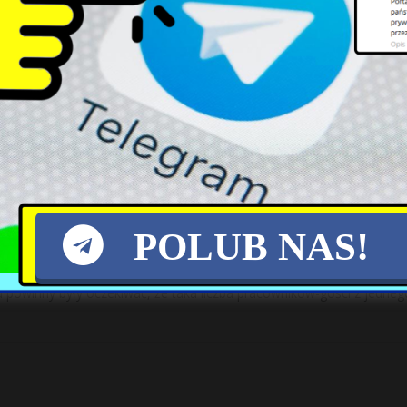
oranny atak na byłego prezydenta Siedlec Wojciecha Kudelskiego. Jak
. Do ataku
[…]
 Dlaczego wciąż udajemy panów na zagrodzi
ydentu na tle narodowościowym. Grupa pijanych Polaków pobiła kie
ali polskiego tłumacza języka rosyjskiego
POLUB NAS!
u powinny były oczekiwać, że taka liczba pracowników-gości z jedneg