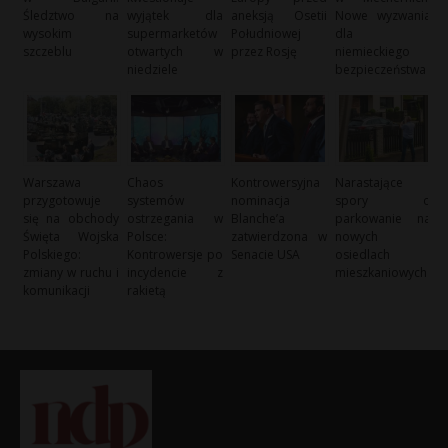
Śledztwo na
wyjątek dla
aneksją Osetii
Nowe wyzwania
wysokim
supermarketów
Południowej
dla
szczeblu
otwartych w
przez Rosję
niemieckiego
niedziele
bezpieczeństwa
Warszawa
Chaos
Kontrowersyjna
Narastające
przygotowuje
systemów
nominacja
spory o
się na obchody
ostrzegania w
Blanche’a
parkowanie na
Święta Wojska
Polsce:
zatwierdzona w
nowych
Polskiego:
Kontrowersje po
Senacie USA
osiedlach
zmiany w ruchu i
incydencie z
mieszkaniowych
komunikacji
rakietą