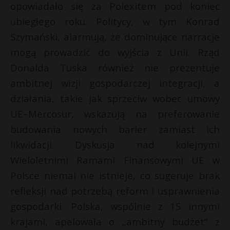
t
opowiadało się za Polexitem pod koniec
ubiegłego roku. Politycy, w tym Konrad
r
Szymański, alarmują, że dominujące narracje
s
mogą prowadzić do wyjścia z Unii. Rząd
s
Donalda Tuska również nie prezentuje
ambitnej wizji gospodarczej integracji, a
działania, takie jak sprzeciw wobec umowy
UE–Mercosur, wskazują na preferowanie
budowania nowych barier zamiast ich
likwidacji. Dyskusja nad kolejnymi
Wieloletnimi Ramami Finansowymi UE w
Polsce niemal nie istnieje, co sugeruje brak
refleksji nad potrzebą reform i usprawnienia
gospodarki. Polska, wspólnie z 15 innymi
krajami, apelowała o „ambitny budżet” z