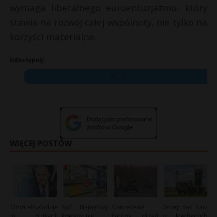
wymaga liberalnego euroentuzjazmu, który
stawia na rozwój całej wspólnoty, nie tylko na
korzyści materialne.
Udostępnij:
X
WIĘCEJ POSTÓW
Dron eksploduje
Sąd Najwyższy
Ostrzeżenie
Drony nad bazą
w Bułgarii:
kwestionuje
Europy przed
w Mechernich: