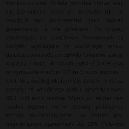
krótkowzroczne. Polska wkrótce może stać
P
się płatnikiem netto do budżetu UE, co
powinno być postrzegane jako sukces
gospodarczy, a nie problem. Co więcej,
*
istotniejsze od transferów finansowych są
E
korzyści wynikające ze wspólnego rynku,
dającego swobodę przepływu towarów, usług,
i
l
kapitału i ludzi. W latach 2004–2020 Polska
otrzymywała średnio 7,7 mld euro rocznie z
t
Unii, lecz według ekonomisty Jana in 't Velda
korzyści ze wspólnego rynku wynosiły nawet
40,7 mld euro rocznie. Mimo to, temat ten
rzadko pojawia się w dyskusji publicznej.
Wzrost eurosceptycyzmu w Polsce jest
niepokojącym zjawiskiem. Aż 25% Polaków