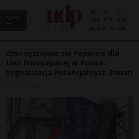
MENU
4.30
3.73
5.02
0.18
4.60
Zmniejszające się Poparcie dla
Unii Europejskiej w Polsce:
Sygnalizacja Potencjalnych Zmian
i
6 czerwca, 2026
l