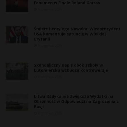
Fenomen w Finale Roland Garros
5 czerwca, 2026
Śmierć Henry’ego Nowaka: Wiceprezydent
USA komentuje sytuację w Wielkiej
Brytanii
5 czerwca, 2026
Skandaliczny napis obok szkoły w
Lutomiersku wzbudza kontrowersje
5 czerwca, 2026
Litwa Radykalnie Zwiększa Wydatki na
Obronność w Odpowiedzi na Zagrożenia z
Rosji
5 czerwca, 2026
t
E