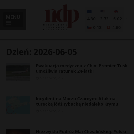
MENU
4.30
3.73
5.02
0.18
4.60
Dzień:
2026-06-05
Ewakuacja medyczna z Chin: Premier Tusk
i
umożliwia ratunek 24-latki
5 czerwca, 2026
l
Incydent na Morzu Czarnym: Atak na
turecką łódź rybacką niedaleko Krymu
5 czerwca, 2026
Niezwykła Podróż Mai Chwalińskiej: Polski