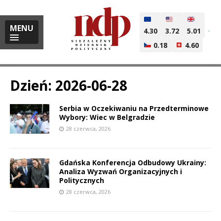
MENU
4.30
3.72
5.01
0.18
4.60
Dzień:
2026-06-28
Serbia w Oczekiwaniu na Przedterminowe
i
Wybory: Wiec w Belgradzie
28 czerwca, 2026
l
Gdańska Konferencja Odbudowy Ukrainy:
Analiza Wyzwań Organizacyjnych i
Politycznych
28 czerwca, 2026