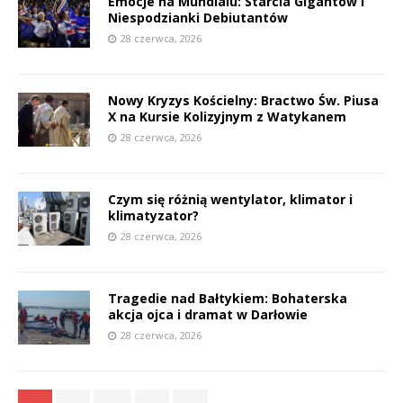
Emocje na Mundialu: Starcia Gigantów i
Niespodzianki Debiutantów
P
28 czerwca, 2026
Nowy Kryzys Kościelny: Bractwo Św. Piusa
X na Kursie Kolizyjnym z Watykanem
E
28 czerwca, 2026
i
l
Czym się różnią wentylator, klimator i
klimatyzator?
28 czerwca, 2026
Tragedie nad Bałtykiem: Bohaterska
akcja ojca i dramat w Darłowie
28 czerwca, 2026