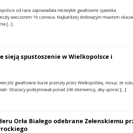
opolsce od rana zapowiadała niezwykle gwałtowne zjawiska
eszły wieczorem 19 czerwca. Najbardziej dotkniętym miastem okazał
arna
[…]
 sieją spustoszenie w Wielkopolsce i
wieczór gwałtowne burze przeszły przez Wielkopolskę, niosąc ze sob
wiatr. Strażacy podejmowali ponad 240 interwencji, aby uporać
[…]
eru Orła Białego odebrane Zełenskiemu pr
rockiego