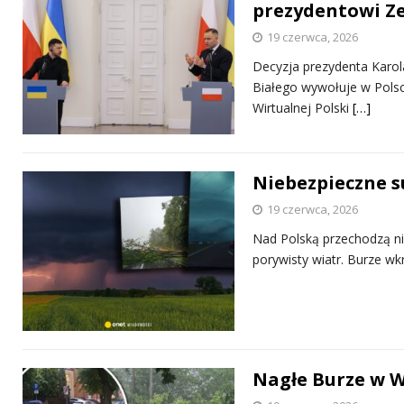
prezydentowi Z
19 czerwca, 2026
Decyzja prezydenta Karo
Białego wywołuje w Polsc
Wirtualnej Polski
[…]
Niebezpieczne 
19 czerwca, 2026
Nad Polską przechodzą ni
porywisty wiatr. Burze w
Nagłe Burze w W