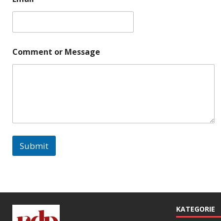
n
t
Comment or Message
Submit
KATEGORIE