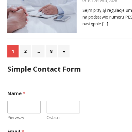
19 czerwca, 2026
Sejm przyjął regulacje u
na podstawie numeru PES
następnie
[…]
1
2
…
8
»
Simple Contact Form
*
Name
*
o
r
C
o
m
Pierwszy
Ostatni
m
e
Email
*