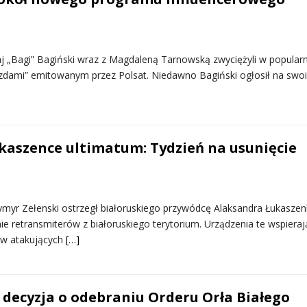
łaj „Bagi” Bagiński wraz z Magdaleną Tarnowską zwyciężyli w popula
zdami” emitowanym przez Polsat. Niedawno Bagiński ogłosił na swo
ukaszence ultimatum: Tydzień na usunięcie
myr Zełenski ostrzegł białoruskiego przywódcę Alaksandra Łukaszen
e retransmiterów z białoruskiego terytorium. Urządzenia te wspieraj
nów atakujących
[…]
decyzja o odebraniu Orderu Orła Białego