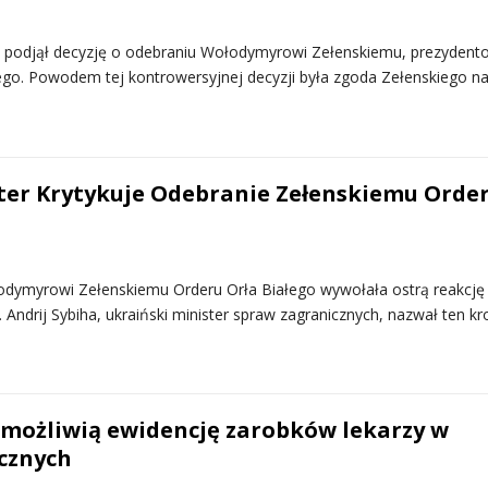
i podjął decyzję o odebraniu Wołodymyrowi Zełenskiemu, prezydent
łego. Powodem tej kontrowersyjnej decyzji była zgoda Zełenskiego n
ter Krytykuje Odebranie Zełenskiemu Orde
odymyrowi Zełenskiemu Orderu Orła Białego wywołała ostrą reakcję
. Andrij Sybiha, ukraiński minister spraw zagranicznych, nazwał ten kr
możliwią ewidencję zarobków lekarzy w
icznych