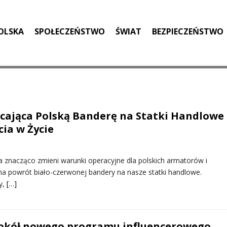
OLSKA
SPOŁECZEŃSTWO
ŚWIAT
BEZPIECZEŃSTWO
cająca Polską Banderę na Statki Handlowe
ia w Życie
a znacząco zmieni warunki operacyjne dla polskich armatorów i
na powrót biało-czerwonej bandery na nasze statki handlowe.
ry,
[…]
okół nowego programu influencerowego