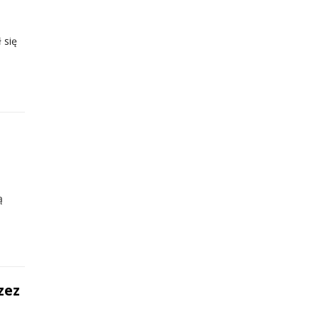
 się
ą
zez