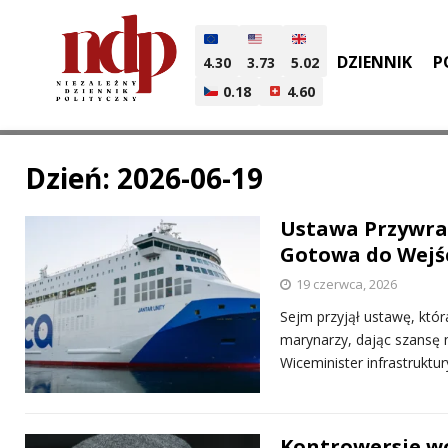
DZIENNIK
P
4.30
3.73
5.02
0.18
4.60
Dzień:
2026-06-19
Ustawa Przywra
Gotowa do Wejśc
19 czerwca, 2026
Sejm przyjął ustawę, któr
marynarzy, dając szansę 
Wiceminister infrastruktu
Kontrowersje w