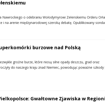
ełenskiemu
la Nawrockiego o odebraniu Wołodymyrowi Zełenskiemu Orderu Orła
e i na arenie międzynarodowej szeroką debatę. Opublikowany sonda
superkomórki burzowe nad Polską
ezwykle groźne burze, które niosą silne opady deszczu, grad oraz
kroczyły do naszego kraju znad Niemiec, powodując poważne szkody
ielkopolsce: Gwałtowne Zjawiska w Region