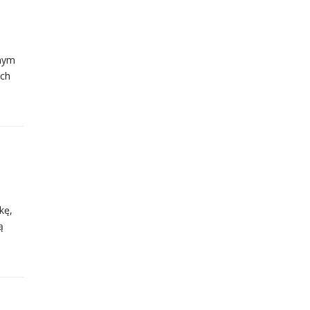
rnym
ich
kę,
ą