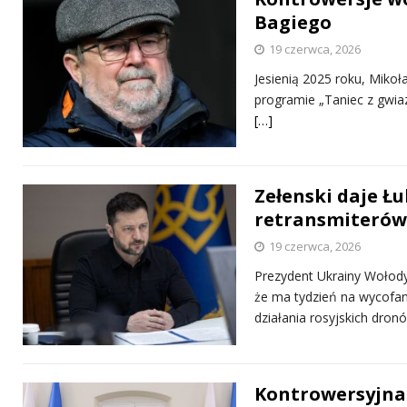
Bagiego
19 czerwca, 2026
Jesienią 2025 roku, Miko
programie „Taniec z gwia
[…]
Zełenski daje Ł
retransmiterów
19 czerwca, 2026
Prezydent Ukrainy Wołody
że ma tydzień na wycofani
działania rosyjskich dro
Kontrowersyjna 