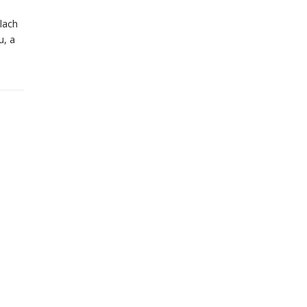
lach
u, a