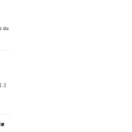
ż dla
[…]
ie