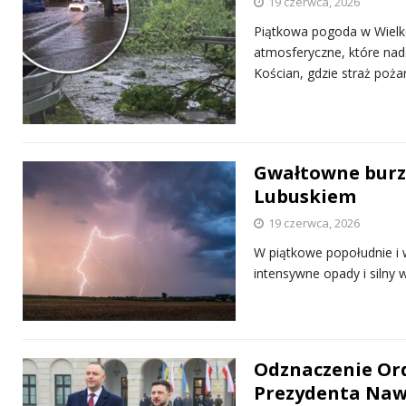
19 czerwca, 2026
Piątkowa pogoda w Wielk
atmosferyczne, które nad
Kościan, gdzie straż poż
Gwałtowne burze
Lubuskiem
19 czerwca, 2026
W piątkowe popołudnie i 
intensywne opady i silny 
Odznaczenie Ord
Prezydenta Naw