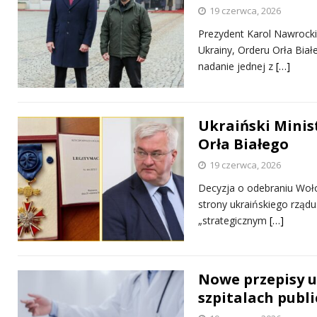
19 czerwca, 2026
Prezydent Karol Nawrock
Ukrainy, Orderu Orła Bia
nadanie jednej z
[…]
Ukraiński Minis
Orła Białego
19 czerwca, 2026
Decyzja o odebraniu Woł
strony ukraińskiego rządu
„strategicznym
[…]
Nowe przepisy u
szpitalach publ