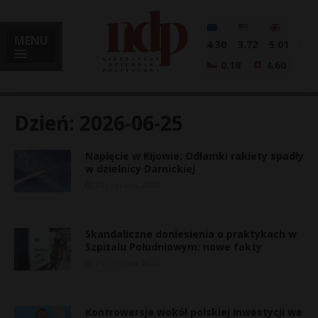
MENU
4.30
3.72
5.01
0.18
4.60
Dzień:
2026-06-25
Napięcie w Kijowie: Odłamki rakiety spadły
i
w dzielnicy Darnickiej
25 czerwca, 2026
l
Skandaliczne doniesienia o praktykach w
Szpitalu Południowym: nowe fakty
25 czerwca, 2026
Kontrowersje wokół polskiej inwestycji we