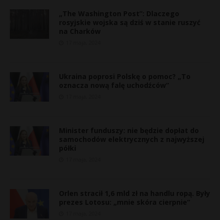
„The Washington Post”: Dlaczego
rosyjskie wojska są dziś w stanie ruszyć
na Charków
17 maja, 2024
Ukraina poprosi Polskę o pomoc? „To
oznacza nową falę uchodźców”
17 maja, 2024
Minister funduszy: nie będzie dopłat do
samochodów elektrycznych z najwyższej
półki
17 maja, 2024
Orlen stracił 1,6 mld zł na handlu ropą. Były
t
prezes Lotosu: „mnie skóra cierpnie”
*
17 maja, 2024