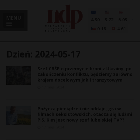
MENU
4.30
3.72
5.03
0.18
4.61
Dzień:
2024-05-17
Szef CBŚP o przemycie broni z Ukrainy: po
i
zakończeniu konfliktu, będziemy zarówno
krajem docelowym jak i tranzytowym
17 maja, 2024
l
Pożycza pieniądze i nie oddaje, gra w
filmach seksistowskich, otacza się ludźmi
PiS. Kim jest nowy szef lubelskiej TVP?
17 maja, 2024