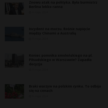
Znowu atak na polityka. Była burmistrz
Berlina lekko ranna
9 maja, 2024
Incydent na morzu. Rośnie napięcie
między Chinami a Australią
9 maja, 2024
Koniec pomnika smoleńskiego na pl.
Piłsudskiego w Warszawie? Zapadła
decyzja
9 maja, 2024
s
s
Braki warzyw na polskim rynku. To odbija
się na cenach
9 maja, 2024
E