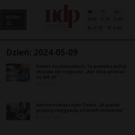
MENU
4.30
3.73
5.02
0.18
4.60
Dzień:
2024-05-09
Śmierć na juwenaliach. Ta pomyłka policji
i
okazała się tragiczna. „Nie chcę umierać
za 200 zł!”
9 maja, 2024
l
Rekonstrukcja rządu Tuska. „W piątek
przyjmę rezygnację czterech ministrów”
9 maja, 2024