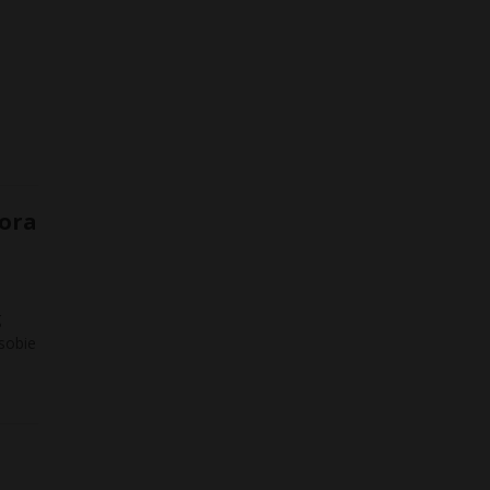
fora
g
sobie