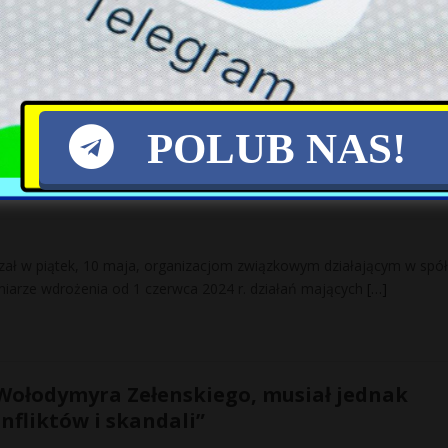
ą Hanwhą Aerospace umowę, która umożliwi transfer technologii i s
ej Hucie Stalowa Wola – przekazał prezes PGZ Krzysztof
[…]
POLUB NAS!
lejową dramatyczna decyzja. Chodzi o 30 pro
zał w piątek, 10 maja, organizacjom związkowym działającym w spó
iarze wdrożenia od 1 czerwca 2024 r. działań mających
[…]
Wołodymyra Zełenskiego, musiał jednak
onfliktów i skandali”