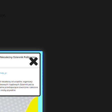
uje,
trza