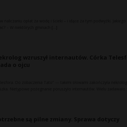
 naliczaniu opłat za wodę i ścieki – i idące za tym podwyżki. Jakiego
ać? – W niektórych gminach
[…]
krolog wzruszył internautów. Córka Teles
ada o ojcu
Telesfora. Do zobaczenia Tato” — takimi słowami zakończyła nekrolo
zka. Nietypowe pożegnanie poruszyło internautów. Wielu zadawało 
Potrzebne są pilne zmiany. Sprawa dotyczy