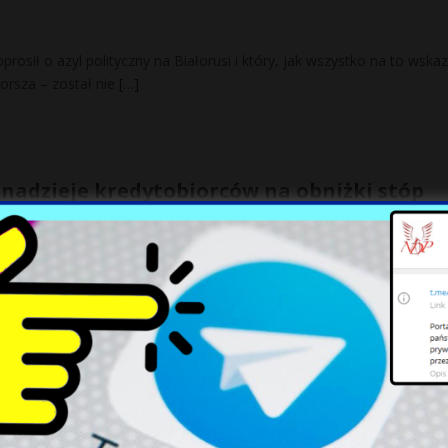
rosił o azyl polityczny na Białorusi i który, jak wszystko na to wskaz
gorsza – został nie
[…]
 nadzieje kredytobiorców na obniżki stóp
 na piątkowej konferencji raczej nie rozbudził nadziei wśród
procentowych. Jak podkreślił, Rada Polityki Pieniężnej cały czas zaos
 ważnej dla Polski technologii zbrojeniowej