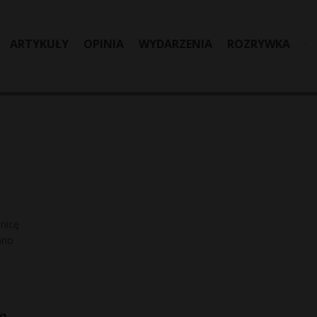
ARTYKUŁY
OPINIA
WYDARZENIA
ROZRYWKA
anicę
ano
m