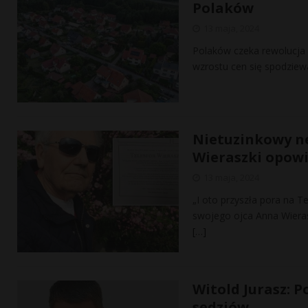
Polaków
13 maja, 2024
Polaków czeka rewolucja w
wzrostu cen się spodziew
Nietuzinkowy ne
Wieraszki opowi
13 maja, 2024
„I oto przyszła pora na 
swojego ojca Anna Wieras
[…]
Witold Jurasz: 
sędziów