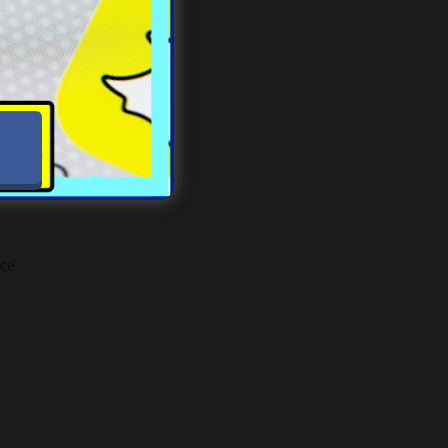
erwis
c.
łce