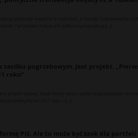
rzebuje polskiego wsparcia w wyborach, a Donald Tusk pieniędzy z UE
tykułu 7 przeciwko Polsce jest polityczną transakcją
[…]
 zasiłku pogrzebowym. Jest projekt. „Pierw
1 roku”
any projekt ustawy, dzięki której kwota zasiłku pogrzebowego wzrośn
ierwsza podwyżka od 2011 roku –
[…]
ormę PiS. Ale to może być szok dla portfeli