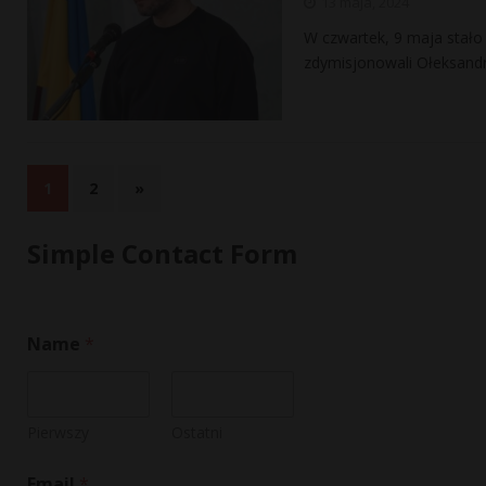
13 maja, 2024
W czwartek, 9 maja stał
zdymisjonowali Ołeksandr
1
2
»
Simple Contact Form
Name
*
Pierwszy
Ostatni
Email
*