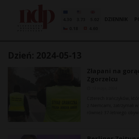
DZIENNIK
P
4.30
3.73
5.02
0.18
4.60
Dzień:
2024-05-13
Złapani na gorą
Zgorzelcu
13 maja, 2024
Czterech Irańczyków, którz
z Niemcami, zatrzymali w 
również 37-letniego obyw
Berliner Zeitun