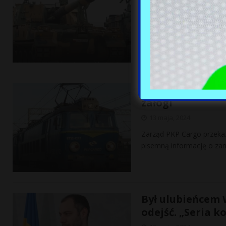
PGZ podpisała z koreańsk
armatohaubic K9 w polski
Przed spółką ko
załogi
13 maja, 2024
Zarząd PKP Cargo przeka
pisemną informację o zam
Był ulubieńcem 
odejść. „Seria k