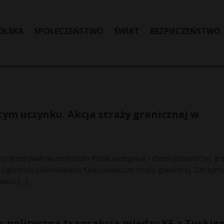
OLSKA
SPOŁECZEŃSTWO
ŚWIAT
BEZPIECZEŃSTWO
cym uczynku. Akcja straży granicznej w
y przebywali na terytorium Polski nielegalnie i chcieli przekroczyć gr
Zgorzelcu (Dolnośląskie) funkcjonariusze straży granicznej. Zatrzym
atela
[…]
g: polityczna transakcja między KE a Tuskie