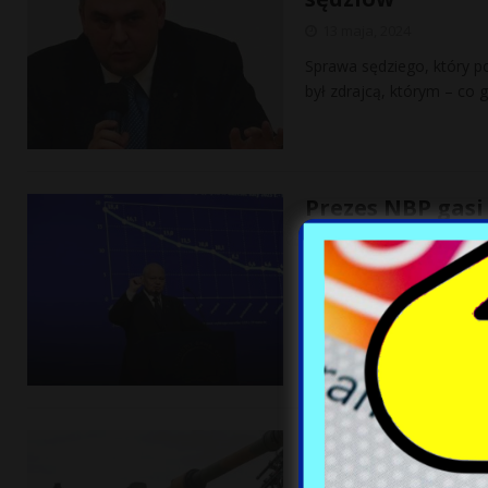
13 maja, 2024
Sprawa sędziego, który pop
był zdrajcą, którym – co 
Prezes NBP gasi
procentowych
13 maja, 2024
Prezes NBP Adam Glapiński
entuzjastów obniżek stóp 
politykę
[…]
Będzie transfer
13 maja, 2024