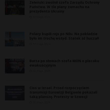
Zełenski zwolnił szefa Zarządu Ochrony
Państwa. W tle plany zamachu na
prezydenta Ukrainy
10 maja, 2024
Polacy kupili rejs po Nilu. Na pokładzie
było im trochę wstyd. Statek aż huczał!
10 maja, 2024
Burza po słowach szefa MON o plecaku
ewakuacyjnym
10 maja, 2024
*
Cios w Izrael. Przed rozpoczęciem
transmisji Eurowizji Belgowie pokazali
taką planszę. Protesty w Szwecji
10 maja, 2024
t