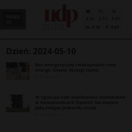
MENU
4.30
3.72
5.01
0.18
4.60
Dzień:
2024-05-10
Bon energetyczny i maksymalne ceny
i
energii. Znamy decyzję Sejmu
10 maja, 2024
l
W ogniu już całe składowisko chemikaliów
w Siemianowicach Śląskich. Na miejsce
jadą kolejne jednostki straży
10 maja, 2024