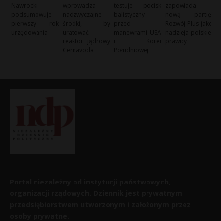
Nawrocki
wprowadza
testuje pocisk
zapowiada
podsumowuje
nadzwyczajne
balistyczny
nową partię:
pierwszy rok
środki, by
przed
Rozwój Plus jako
urzędowania
uratować
manewrami USA
nadzieja polskiej
reaktor jądrowy
i Korei
prawicy
Cernavoda
Południowej
Portal niezależny od instytucji państwowych,
organizacji rządowych. Dziennik jest prywatnym
przedsiębiorstwem utworzonym i założonym przez
osoby prywatne.