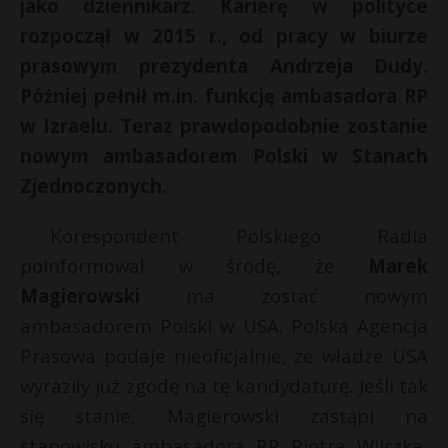
jako dziennikarz. Karierę w polityce
rozpoczął w 2015 r., od pracy w biurze
prasowym prezydenta Andrzeja Dudy.
Później pełnił m.in. funkcję ambasadora RP
w Izraelu. Teraz prawdopodobnie zostanie
nowym ambasadorem Polski w Stanach
Zjednoczonych.
Korespondent Polskiego Radia
poinformował w środę, że
Marek
Magierowski
ma zostać nowym
E
ambasadorem Polski w USA. Polska Agencja
Prasowa podaje nieoficjalnie, że władze USA
i
l
wyraziły już zgodę na tę kandydaturę. Jeśli tak
*
się stanie, Magierowski zastąpi na
stanowisku ambasadora RP Piotra Wilczka,