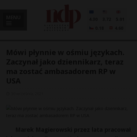
MENU
4.30
3.72
5.01
0.18
4.60
Mówi płynnie w ośmiu językach.
Zaczynał jako dziennikarz, teraz
ma zostać ambasadorem RP w
i
USA
30 września, 2021
l
Marek Magierowski przez lata pracował