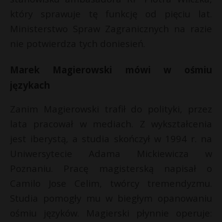
s
s
P
który sprawuje tę funkcję od pięciu lat.
Ministerstwo Spraw Zagranicznych na razie
nie potwierdza tych doniesień.
E
Marek Magierowski mówi w ośmiu
językach
i
l
Zanim Magierowski trafił do polityki, przez
lata pracował w mediach. Z wykształcenia
jest iberystą, a studia skończył w 1994 r. na
Uniwersytecie Adama Mickiewicza w
Poznaniu. Pracę magisterską napisał o
Camilo Jose Celim, twórcy tremendyzmu.
Studia pomogły mu w biegłym opanowaniu
ośmiu języków. Magierski płynnie operuje: