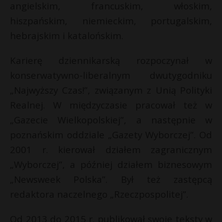
t
angielskim, francuskim, włoskim,
hiszpańskim, niemieckim, portugalskim,
r
hebrajskim i katalońskim.
s
s
Karierę dziennikarską rozpoczynał w
konserwatywno-liberalnym dwutygodniku
„Najwyższy Czas!”, związanym z Unią Polityki
Realnej. W międzyczasie pracował też w
„Gazecie Wielkopolskiej”, a następnie w
poznańskim oddziale „Gazety Wyborczej”. Od
2001 r. kierował działem zagranicznym
„Wyborczej”, a później działem biznesowym
„Newsweek Polska”. Był też zastępcą
redaktora naczelnego „Rzeczpospolitej”.
Od 2013 do 2015 r. publikował swoje teksty w