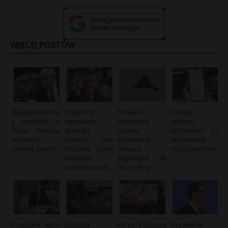
WIĘCEJ POSTÓW
Międzynarodow
Prezydent
Poważne
Zmiany w
y porządek w
zapowiada
naruszenia
aplikacji
dobie Trumpa:
strategię
polskiej
mObywatel: Co
transakcje
rozwoju jako
przestrzeni –
użytkownicy
zamiast zasad?
kluczowy punkt
rosnące
muszą wiedzieć?
kampanii
zagrożenie ze
parlamentarnej
strony Rosji
Prezydent Karol
Rumunia
Korea Północna
Morawiecki